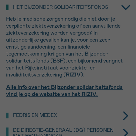
HET BIJZONDER SOLIDARITEITSFONDS
16h-18h
Heb je medische zorgen nodig die niet door je
VOORNAAM
verplichte ziekteverzekering of een aanvullende
Verder
ziekteverzekering worden vergoed? In
uitzonderlijke gevallen kan je, voor een zeer
ernstige aandoening, een financiële
EMAIL
tegemoetkoming krijgen van het Bijzonder
solidariteitsfonds (BSF), een bijkomend vangnet
van het Rijksinstituut voor ziekte- en
invaliditeitsverzekering (
RIZIV
).
MIJN VRAAG
Alle info over het Bijzonder solidariteitsfonds
vind je op de website van het RIZIV.
FEDRIS EN MEDEX
Ja, stuur mij de nieuwsbrief
Ik aanvaard de
gebruiksvoorwaarden
Is kanker het gevolg van je werk en dus een
DE DIRECTIE-GENERAAL (DG) PERSONEN
*VERPLICHT VELD
beroepsziekte, dan kan je al naargelang van je