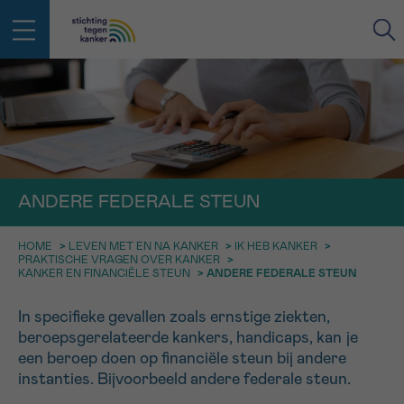
IN DE STRIJD TEGEN KANKER STA
TERUG
JE NIET ALLEEN
EMAIL
geen enkele diagnose
Professionele medewerkers beantwoorden je vragen
ANDERE FEDERALE STEUN
Contacteer ons gratis
Afspraak
Vraag
Gegevens
Bevestiging
NAAM
HOME
>
LEVEN MET EN NA KANKER
>
IK HEB KANKER
>
Bel ons op 0800 15 802
PRAKTISCHE VRAGEN OVER KANKER
>
ma-vrij 9u tot 18u
KANKER EN FINANCIËLE STEUN
>
ANDERE FEDERALE STEUN
KIES DE TIJDSSPANNE VAN JE AFSPRAAK
Via ons
In specifieke gevallen zoals ernstige ziekten,
9h-11h
contactformulier
VOORNAAM
beroepsgerelateerde kankers, handicaps, kan je
TERUG
11h-13h
Ik wil graag opgebeld worden
een beroep doen op financiële steun bij andere
instanties. Bijvoorbeeld andere federale steun.
NAAM
13h-16h
Meer weten over Kankerinfo