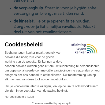
van de arts.
de verpleeghulp.
Staat in voor je hygiënische
verzorging en brengt maaltijden rond.
de kinesist.
Helpt je spieren fit te houden.
Zorgt voor je lichamelijke revalidatie. Maakt
deel uit van het revalidatieteam.
de (onco)diëtist.
Geeft je voedingsadvies en
volgt je dieet op tijdens je kankerbehandeling.
Houdt er rekening mee dat je smaak- en
geurzin soms veranderen en je eetlust soms
afneemt.
De samenstelling van dat team kan wijzigen.
Gelukkig is er tijdens je traject ook een vast
gezicht, de
oncocoach
. De oncocoach:
coördineert de zorgtrajecten.