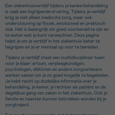
Een ziekenhuisverblijf tijdens je kankerbehandeling
16h-18h
is vaak een ingrijpende ervaring. Tijdens je verblijf
krijg je niet alleen medische zorg, maar ook
VOORNAAM
ondersteuning op fysiek, emotioneel en praktisch
Verder
vlak. Het is belangrijk om goed voorbereid te zijn en
te weten wat je kunt verwachten. Deze pagina
helpt je om je verblijf in het ziekenhuis beter te
EMAIL
begrijpen en je er mentaal op voor te bereiden.
Tijdens je verblijf staat een multidisciplinair team
voor je klaar: artsen, verpleegkundigen,
MIJN VRAAG
psychologen, diëtisten en andere zorgverleners
werken samen om je zo goed mogelijk te begeleiden.
Je hebt recht op duidelijke informatie over je
behandeling, je kamer, je rechten als patiënt en de
dagelijkse gang van zaken in het ziekenhuis. Ook je
familie en naasten kunnen betrokken worden bij je
Ja, stuur mij de nieuwsbrief
zorgtraject.
Ik aanvaard de
gebruiksvoorwaarden
*VERPLICHT VELD