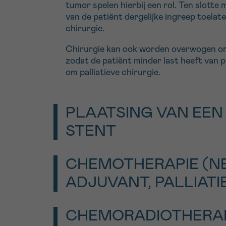
tumor spelen hierbij een rol. Ten slott
van de patiënt dergelijke ingreep toela
chirurgie.
Chirurgie kan ook worden overwogen om 
zodat de patiënt minder last heeft van 
om palliatieve chirurgie.
PLAATSING VAN EEN
STENT
Als de tumor de galwegen samendrukt, 
CHEMOTHERAPIE (N
Dat gebeurt door endoscopie, via de sl
Zo wordt de doorstroming van gal naar 
ADJUVANT, PALLIATI
levenskwaliteit van de patiënt ten goed
Neoadjuvante chemotherapie
is een pre
CHEMORADIOTHERAP
chirurgische ingreep wordt toegepast. D