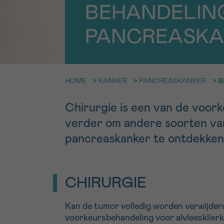
9h-11h
BEHANDELIN
Bel ons o
EMAIL
PANCREASKA
ma-vrij 9u
Ik wil gra
MIJN VRAAG
worden
HOME
>
KANKER
>
PANCREASKANKER
>
B
Chirurgie is een van de voor
verder om andere soorten va
Ja, stuur mij d
pancreaskanker te ontdekken
Ik aanvaard de
*VERPLICHT VELD
CHIRURGIE
Kan de tumor volledig worden verwijderd
voorkeursbehandeling voor alvleesklier