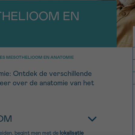
11h-13h
13h-16h
THELIOOM EN
p 0800 15 802
Via ons
 tot 18u
contactformuli
V
ag opgebeld
Meer weten ov
Kankerinfo
ES MESOTHELIOOM EN ANATOMIE
ie: Ontdek de verschillende
e nieuwsbrief
eer over de anatomie van het
gebruiksvoorwaarden
S
OOM
eiden, begint men met de
lokalisatie