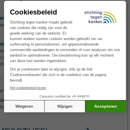
er)
, dat zich ontwikkelt in de pleura of
woordigt ongeveer 75 tot 80% van de
kanker)
, dat het peritoneum of buikvlies
buikorganen zoals darmen, maag, milt en
n de buikholte en het bekken. In
helioom is er sprake van dit type.
:
ricard of hartzakje).
ica vaginalis
, het omhulsel van de
is).