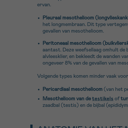
ervan.
Pleuraal mesothelioom (longvlieskank
het longmembraan. Dit type vertegen
gevallen van mesothelioom.
Peritoneaal mesothelioom (buikvliers
aantast. Deze weefsellaag omhult de 
alvleesklier, en bekleedt de wanden va
ongeveer 8% van de gevallen van mesot
Volgende types komen minder vaak voor
Pericardiaal mesothelioom
(van het pe
Mesothelioom van de
testikels
of
tun
zaadbal (testis) en de bijbal (epididym