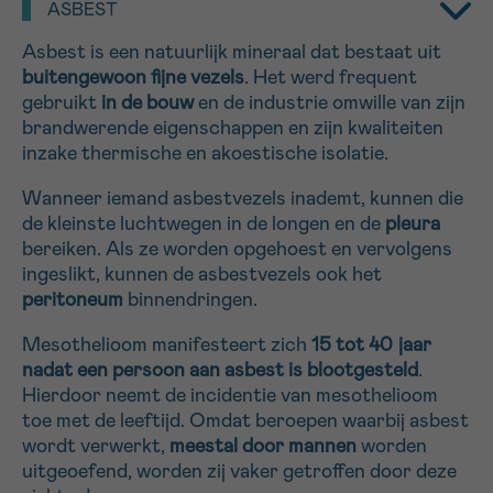
ASBEST
16h-18h
Asbest is een natuurlijk mineraal dat bestaat uit
buitengewoon fijne vezels
. Het werd frequent
VOORNAAM
gebruikt
in de bouw
en de industrie omwille van zijn
Verder
brandwerende eigenschappen en zijn kwaliteiten
inzake thermische en akoestische isolatie.
EMAIL
Wanneer iemand asbestvezels inademt, kunnen die
de kleinste luchtwegen in de longen en de
pleura
bereiken. Als ze worden opgehoest en vervolgens
ingeslikt, kunnen de asbestvezels ook het
MIJN VRAAG
peritoneum
binnendringen.
Mesothelioom manifesteert zich
15 tot 40 jaar
nadat een persoon aan asbest is blootgesteld
.
Hierdoor neemt de incidentie van mesothelioom
toe met de leeftijd. Omdat beroepen waarbij asbest
Ja, stuur mij de nieuwsbrief
wordt verwerkt,
meestal door mannen
worden
Ik aanvaard de
gebruiksvoorwaarden
uitgeoefend, worden zij vaker getroffen door deze
*VERPLICHT VELD