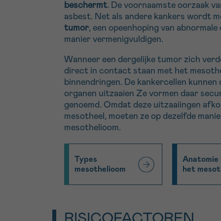
beschermt
. De voornaamste oorzaak van
asbest. Net als andere kankers wordt 
tumor
, een opeenhoping van abnormale c
manier vermenigvuldigen.
Wanneer een dergelijke tumor zich verde
direct in contact staan met het mesothee
binnendringen. De kankercellen kunnen 
organen uitzaaien Ze vormen daar secu
genoemd. Omdat deze uitzaaiingen afkom
mesotheel, moeten ze op dezelfde manie
mesothelioom.
Types
Anatomie
mesothelioom
het mesot
RISICOFACTOREN