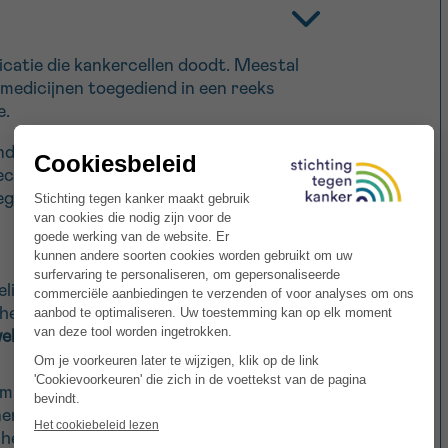
catie die kankercellen doodt. Meestal
medicijnen toegediend in een reeks
e.
ndeling voor acute lymfoblastische
ctie in een ader of spier, ofwel in het
gediend. De behandeling bestaat
deling van leukemie bij kinderen. Ze heeft
het aantal kankercellen. Deze fase is
weken
.
missie is bereikt. Dat betekent dat er
en meer zijn: er worden geen
het bloed of beenmerg. Hierbij dient