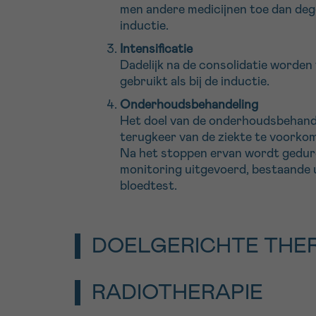
men andere medicijnen toe dan deg
inductie.
Intensificatie
Dadelijk na de consolidatie worden 
gebruikt als bij de inductie.
Onderhoudsbehandeling
Het doel van de onderhoudsbehande
terugkeer van de ziekte te voorko
Na het stoppen ervan wordt gedur
monitoring uitgevoerd, bestaande 
bloedtest.
DOELGERICHTE THE
Doelgerichte therapieën behoren tot de 
RADIOTHERAPIE
medicatie kankercellen aan door selecti
functioneren te verstoren of richt ze zi