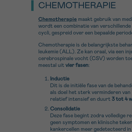
CHEMOTHERAPIE
Chemotherapie
maakt gebruik van medi
wordt een combinatie van verschillende 
cycli, gespreid over een bepaalde period
Chemotherapie is de belangrijkste beha
leukemie (ALL). Ze kan oraal, via een inje
cerebrospinale vocht (CSV) worden toe
meestal uit
vier fasen
:
Inductie
Dit is de initiële fase van de behan
als doel het sterk verminderen van 
relatief intensief en duurt
3 tot 4 
Consolidatie
Deze fase begint zodra volledige re
geen symptomen en klinische teken
kankercellen meer gedetecteerd in 