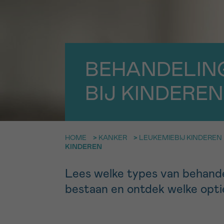
9h-11h
Bel ons o
EMAIL
ma-vrij 9u
BEHANDELIN
Ik wil gra
MIJN VRAAG
worden
BIJ KINDEREN
Ja, stuur mij d
Ik aanvaard de
HOME
>
KANKER
>
LEUKEMIEBIJ KINDEREN
KINDEREN
*VERPLICHT VELD
Lees welke types van behandel
bestaan en ontdek welke optie