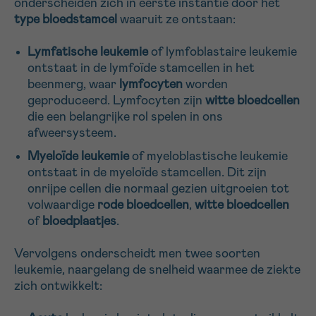
onderscheiden zich in eerste instantie door het
16h-18h
type bloedstamcel
waaruit ze ontstaan:
VOORNAAM
Lymfatische leukemie
of lymfoblastaire leukemie
ontstaat in de lymfoïde stamcellen in het
Verder
beenmerg, waar
lymfocyten
worden
geproduceerd. Lymfocyten zijn
witte bloedcellen
die een belangrijke rol spelen in ons
EMAIL
afweersysteem.
Myeloïde leukemie
of myeloblastische leukemie
ontstaat in de myeloïde stamcellen. Dit zijn
MIJN VRAAG
onrijpe cellen die normaal gezien uitgroeien tot
volwaardige
rode bloedcellen
,
witte bloedcellen
of
bloedplaatjes
.
Vervolgens onderscheidt men twee soorten
leukemie, naargelang de snelheid waarmee de ziekte
Ja, stuur mij de nieuwsbrief
zich ontwikkelt:
Ik aanvaard de
gebruiksvoorwaarden
*VERPLICHT VELD