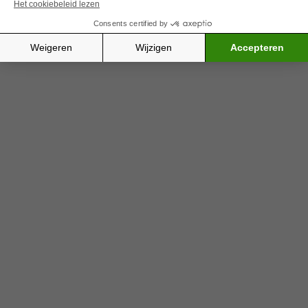
ANATOMIE VAN HET BLOED EN HET
BEENMERG
Het beenmerg
De vorming van bloedcellen vindt voornamelijk
plaats in het beenmerg, een sponsachtig weefsel
dat zich
binnenin de beenderen
bevindt. Hier
ontstaan onrijpe bloedcellen of
stamcellen
, die zich
ontwikkelen tot witte bloedcellen, rode bloedcellen
en bloedplaatjes. Na het rijpingsproces worden
deze bloedcellen vrijgegeven in de bloedbaan.
Er zijn
twee soorten beenmerg
:
Actief beenmerg
: dit beenmerg
produceert
bloedcellen
en is
rood
van kleur. Bij kinderen
overheerst het in het grootste deel van het
skelet. Bij volwassenen bevindt het actief
beenmerg zich voornamelijk in de botten van het
bekken, de wervels, de ribben, het borstbeen en