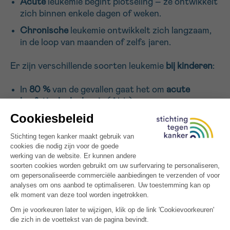
Acute
leukemie begint plotseling – ze ontwikkelt
zich binnen enkele dagen of weken.
Sturen
Chronische
leukemie ontwikkelt zich langzaam,
in de loop van maanden of zelfs jaren.
Er zijn verschillende soorten leukemie
bij kinderen
:
In
80 %
van de gevallen gaat het om
acute
lymfatische leukemie
(ALL)
In
15 à 20 %
van de gevallen is er sprake van
acute myeloïde leukemie
(AML)
In 4 à 5 % van de gevallen betreft het chronische
lymfatische leukemie (CLL)
Op deze pagina
gaan we alleen dieper in op acute
lymfatische leukemie (ALL)
.