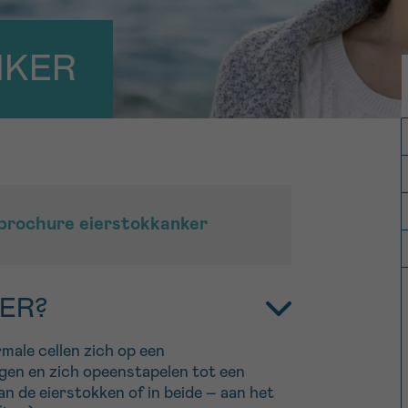
11h-13h
13h-16h
p 0800 15 802
Via ons
NKER
 tot 18u
contactformuli
V
S
Ja, stuur mij de nieuwsbrief
ag opgebeld
Meer weten ov
RE
Kankerinfo
brochure eierstokkanker
e nieuwsbrief
gebruiksvoorwaarden
S
ER?
ale cellen zich op een
gen en zich opeenstapelen tot een
van de eierstokken of in beide – aan het