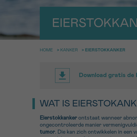
9h-11h
Bel ons o
EMAIL
EIERSTOKKA
ma-vrij 9u
SAN
Ik wil gra
MIJN VRAAG
TIT
worden
HOME
>
KANKER
>
EIERSTOKKANKER
Download gratis de 
Ja, stuur mij d
Ik aanvaard de
*VERPLICHT VELD
WAT IS EIERSTOKANK
Eierstokkanker
ontstaat wanneer abnorm
ongecontroleerde manier vermenigvuldi
tumor
. Die kan zich ontwikkelen in een 