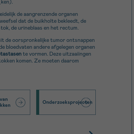
(ken).
leidelijk de aangrenzende organen
weefsel dat de buikholte bekleedt, de
stok, de urineblaas en het rectum.
uit de oorspronkelijke tumor ontsnappen
a de bloedvaten andere afgelegen organen
tastasen
te vormen. Deze uitzaaiingen
erstokken komen. Ze moeten daarom
 van
Onderzoeksprojecten
okken