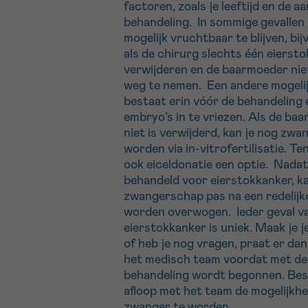
In sommige gevallen kan een
behandelin
het streven naar een blijvend hers
factoren, zoals je leeftijd en de a
overleefd en zijn ze te klein om te wor
toegepast die de levenskwaliteit van 
de levenskwaliteit van de patiënt 
behandeling.
In sommige gevallen 
begin zijn van een toekomstige herval. Pa
aanzienlijk kan verbeteren.
lange termijn voorop.
77344
mogelijk vruchtbaar te blijven, bi
In 2023 waren er
overbrugd, waarbij medische onderzoeke
als de chirurg slechts één eierst
706
kankergevallen, waarvan*
meer kunnen detecteren, is er sprake v
Als de patiënt na
ovariëctomie
vruchtbaa
Dat geldt ook op de korte en midd
verwijderen en de baarmoeder nie
hangt af van het kankertype.
0,91%
eierstokkankers (
)
baarmoeder niet is verwijderd, kunnen 
termijn zodra de ziekte chronisch
weg te nemen.
Een andere mogeli
ingevroren
, zodat een zwangerschap als
het stadium van de palliatieve zor
bestaat erin vóór de behandeling e
Hoe lang moet je wachten op 
wanneer de ziekte niet meer onde
embryo’s in te vriezen. Als de ba
Meer weten over mogelijke bijwerkingen
te krijgen is, heeft levenskwalitei
niet is verwijderd, kan je nog zwa
prioriteit.
Gemiddeld duurt het vijf jaar voor een 
worden via in-vitrofertilisatie. Ten
Chirurgie
nodig heeft, genezen wordt verklaard.
ook eiceldonatie een optie.
Nadat
In al deze gevallen zet het medisc
al vroeger gebeuren, terwijl er in zeldza
behandeld voor eierstokkanker, k
Radiotherapie
zijn knowhow in om de levenskwali
mogelijk is. De algemene regel is dat ho
zwangerschap pas na een redelijk
goed mogelijk te bewaken.
Chemotherapie
kans wordt op blijvende genezing.
worden overwogen.
Ieder geval v
Doelgerichte therapieën
eierstokkanker is uniek. Maak je j
Meer informatie over palliatiev
of heb je nog vragen, praat er da
levenseinde
I
mmuuntherapie
het medisch team voordat met de
behandeling wordt begonnen. Bes
afloop met het team de mogelijkh
zwanger te worden.