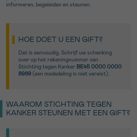
informeren, begeleiden en steunen.
16h-18h
VOORNAAM
Verder
HOE DOET U EEN GIFT?
EMAIL
Dat is eenvoudig. Schrijf uw schenking
over op het rekeningnummer van
Stichting tegen Kanker
BE45 0000 0000
8989
(e
en mededeling is niet vereist).
MIJN VRAAG
WAAROM STICHTING TEGEN
KANKER STEUNEN MET EEN GIFT?
Ja, stuur mij de nieuwsbrief
Ik aanvaard de
gebruiksvoorwaarden
*VERPLICHT VELD