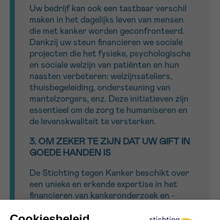
Uw bedrijf kan ook een tastbaar verschil
maken in het dagelijks leven van mensen
die met kanker worden geconfronteerd.
Dankzij uw steun financieren we sociale
projecten die het fysieke, psychologische
en sociale welzijn van patiënten en hun
naasten verbeteren: welzijnsateliers,
thuisbegeleiding, ondersteuning van
mantelzorgers, enz. Deze initiatieven zijn
essentieel om de zorg te humaniseren en
de levenskwaliteit te versterken.
3. OM ZEKER TE ZIJN DAT UW GIFT IN
GOEDE HANDEN IS
De Stichting tegen Kanker beschikt over
een unieke en erkende expertise in het
financieren van kankeronderzoek en -
begeleiding. Elke gift wordt met de
grootste zorg, transparantie en efficiëntie