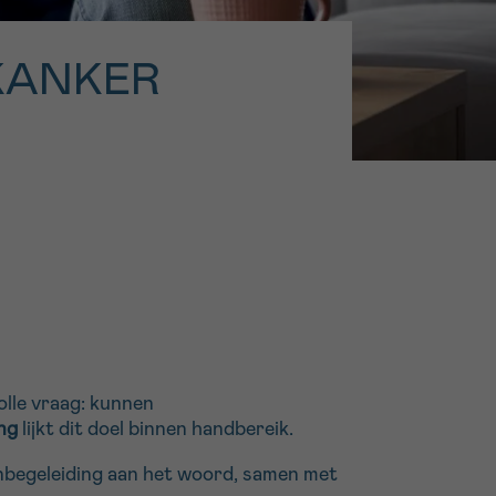
16h-18h
KANKER
er
erder
er
turen
lle vraag: kunnen
ng
lijkt dit doel binnen handbereik.
nbegeleiding aan het woord, samen met