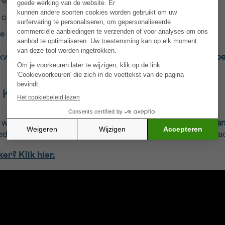
reening.
e, chemotherapie.
e ondersteuning, revalidatie, lotgenotencontact.
e kwamen ook
barrières voor vaccinatie
,
ongelijkheid in t
n Kanker
wetenschappelijk onderzoek naar
HPV-gerelateerde ka
ducatieve tools voor zorgverleners en sensibiliseringsac
r? Klik hier.