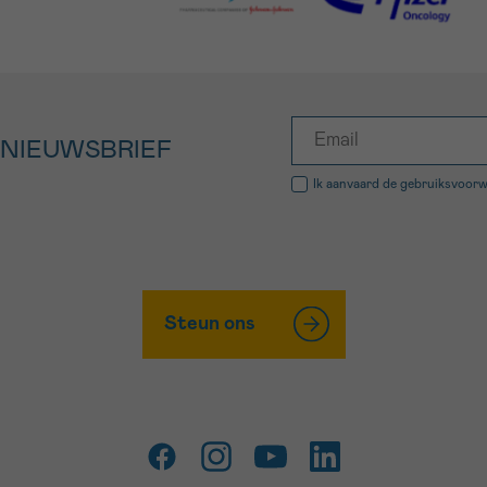
 NIEUWSBRIEF
Ik aanvaard de
gebruiksvoor
Steun ons