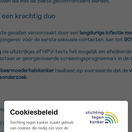
uwen die met de ziekte geconfronteerd werden.
 een krachtig duo
ste gevallen veroorzaakt door een
langdurige infectie m
jongeren vóór de eerste seksuele contacten, kan tot
90%
g
via uitstrijkjes of HPV-tests het mogelijk om afwijkende
bestaan er georganiseerde screeningsprogramma’s in de 
n baarmoederhalskanker
haalbaar, op voorwaarde dat de
v
gsonderzoek
.
aspecten van de strijd tegen baarmoederhalskanker:
j jongeren.