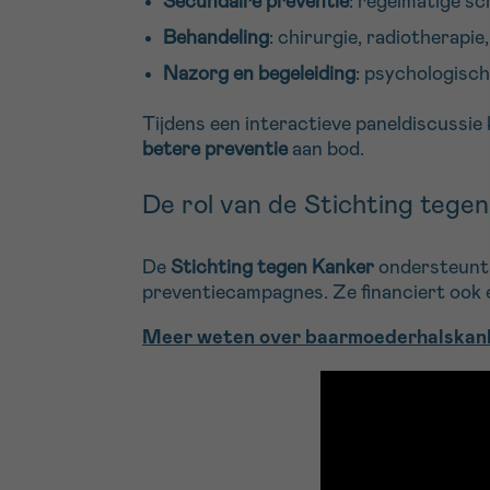
Secundaire preventie
: regelmatige sc
Behandeling
: chirurgie, radiotherapi
Nazorg en begeleiding
: psychologisch
Tijdens een interactieve paneldiscussi
betere preventie
aan bod.
De rol van de Stichting tege
De
Stichting tegen Kanker
ondersteunt 
preventiecampagnes. Ze financiert ook e
Meer weten over baarmoederhalskanke