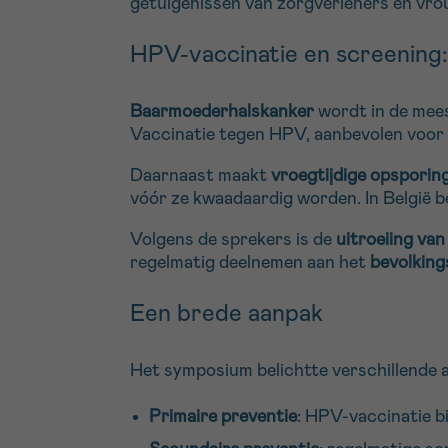
getuigenissen van zorgverleners en vro
HPV-vaccinatie en screening:
Baarmoederhalskanker
wordt in de mee
Vaccinatie tegen HPV, aanbevolen voor 
Daarnaast maakt
vroegtijdige opsporin
vóór ze kwaadaardig worden. In België 
Volgens de sprekers is de
uitroeiing va
regelmatig deelnemen aan het
bevolkin
Een brede aanpak
Het symposium belichtte verschillende 
Primaire preventie
: HPV-vaccinatie bi