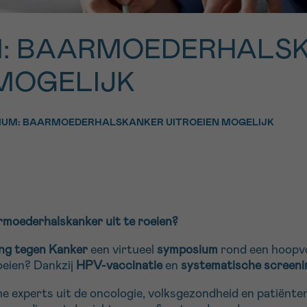
11h-13h
13h-16h
p 0800 15 802
Via ons
: BAARMOEDERHALS
 tot 18u
contactformuli
V
 MOGELIJK
ag opgebeld
Meer weten ov
Kankerinfo
IUM: BAARMOEDERHALSKANKER UITROEIEN MOGELIJK
e nieuwsbrief
gebruiksvoorwaarden
S
rmoederhalskanker uit te roeien?
ing tegen Kanker
een virtueel
symposium
rond een hoopvo
roeien? Dankzij
HPV-vaccinatie
en
systematische screeni
 experts uit de oncologie, volksgezondheid en patiënte