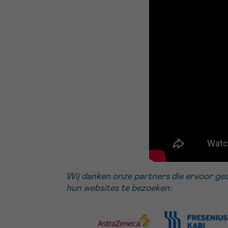
Wij danken onze partners die ervoor ge
hun websites te bezoeken: