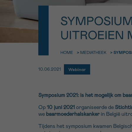
9h-11h
Bel ons o
EMAIL
SYMPOSIUM
ma-vrij 9u
UITROEIEN
Ik wil gra
MIJN VRAAG
worden
HOME
>
MEDIATHEEK
>
SYMPOS
Webinar
10.06.2021
Ja, stuur mij d
Ik aanvaard de
*VERPLICHT VELD
Symposium 2021: is het mogelijk om baa
Op
10 juni 2021
organiseerde de
Sticht
we
baarmoederhalskanker
in België uit
Tijdens het symposium kwamen Belgische