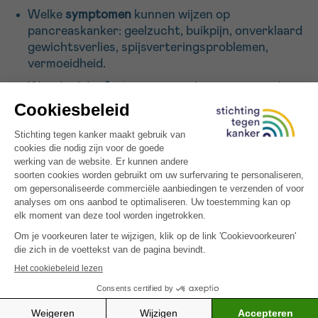
Welke
symptomen
kunnen wijzen op
pancreaskanker: geelzucht, buikpijn, onverklaard
gewichtsverlies, spijsverteringsproblemen,
vermoeidheid.
Wat de
risicofactoren
zijn: roken, overgewicht,
diabetes, chronische pancreatitis, erfelijke
aanleg.
Welke
types pancreaskanker
er bestaan en hoe
die het behandeltraject beïnvloeden.
Welke
behandelingen
mogelijk zijn: chirurgie,
chemotherapie, radiotherapie, ondersteunende
zorg.
Hoe je je
levensstijl kunt aanpassen
om het risico
te verlagen: stoppen met roken, gezond eten,
voldoende bewegen.
De informatie is wetenschappelijk onderbouwd en