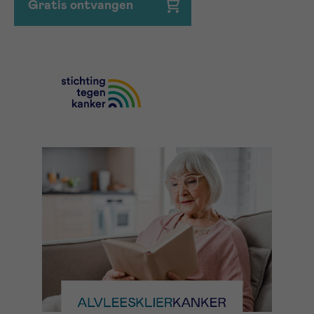
Gratis ontvangen
Ja, stuur mij de nieuwsbrief
16h-18h
VOORNAAM
Verder
EMAIL
MIJN VRAAG
Ja, stuur mij de nieuwsbrief
Ik aanvaard de
gebruiksvoorwaarden
*VERPLICHT VELD