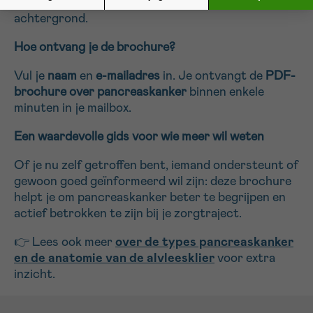
begrijpelijk voor iedereen, ook zonder medische
achtergrond.
Hoe ontvang je de brochure?
Vul je
naam
en
e-mailadres
in. Je ontvangt de
PDF-
brochure over pancreaskanker
binnen enkele
minuten in je mailbox.
Een waardevolle gids voor wie meer wil weten
Of je nu zelf getroffen bent, iemand ondersteunt of
gewoon goed geïnformeerd wil zijn: deze brochure
helpt je om pancreaskanker beter te begrijpen en
actief betrokken te zijn bij je zorgtraject.
👉 Lees ook meer
over de types pancreaskanker
en de anatomie van de alvleesklier
voor extra
inzicht.