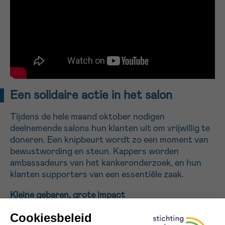
Sturen
Een solidaire actie in het salon
Tijdens de hele maand oktober nodigen
deelnemende salons hun klanten uit om vrijwillig te
doneren. Een knipbeurt wordt zo een moment van
bewustwording en steun. Kappers worden
ambassadeurs van het kankeronderzoek, en hun
klanten supporters van een essentiële zaak.
Kleine gebaren, grote impact
Met een gift vanaf 5 euro draagt elke klant