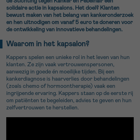
de Stichting tegen Kanker en Febelhair een
solidaire actie in kapsalons. Het doel? Klanten
16h-18h
bewust maken van het belang van kankeronderzoek
en hen uitnodigen om vanaf 5 euro te doneren voor
VOORNAAM
de ontwikkeling van innovatieve behandelingen.
Verder
Waarom in het kapsalon?
EMAIL
Kappers spelen een unieke rol in het leven van hun
klanten. Ze zijn vaak vertrouwenspersonen,
aanwezig in goede én moeilijke tijden. Bij een
kankerdiagnose is haarverlies door behandelingen
MIJN VRAAG
(zoals chemo of hormoontherapie) vaak een
ingrijpende ervaring. Kappers staan op de eerste rij
om patiënten te begeleiden, advies te geven en hun
zelfvertrouwen te herstellen.
Ja, stuur mij de nieuwsbrief
Ik aanvaard de
gebruiksvoorwaarden
*VERPLICHT VELD