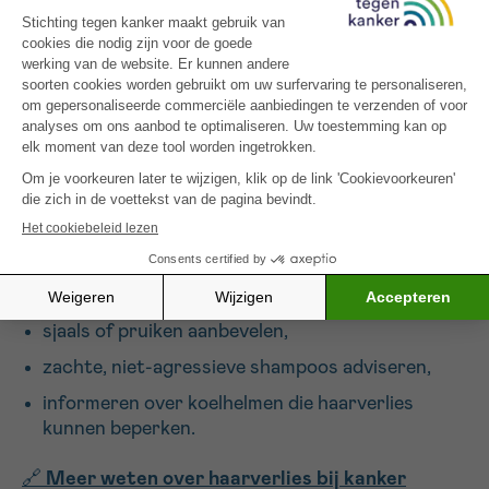
rechtstreeks bij aan wetenschappelijk onderzoek.
De ingezamelde fondsen ondersteunen concrete
projecten zoals het opsporen van nieuwe
biomarkers, het ontwikkelen van gerichte
therapieën of het verbeteren van de levenskwaliteit
van patiënten.
Advies voor patiënten in behandeling
Kappers kunnen ook helpen tijdens de behandeling:
een kort kapsel voorstellen om haarverlies voor
te bereiden,
sjaals of pruiken aanbevelen,
zachte, niet-agressieve shampoos adviseren,
informeren over koelhelmen die haarverlies
kunnen beperken.
🔗
Meer weten over haarverlies bij kanker