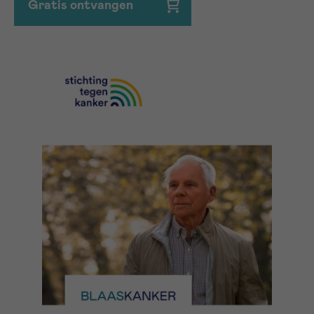
Gratis ontvangen
Ja, stuur mij de nieuwsbrief
16h-18h
VOORNAAM
Verder
EMAIL
MIJN VRAAG
Ja, stuur mij de nieuwsbrief
Ik aanvaard de
gebruiksvoorwaarden
*VERPLICHT VELD