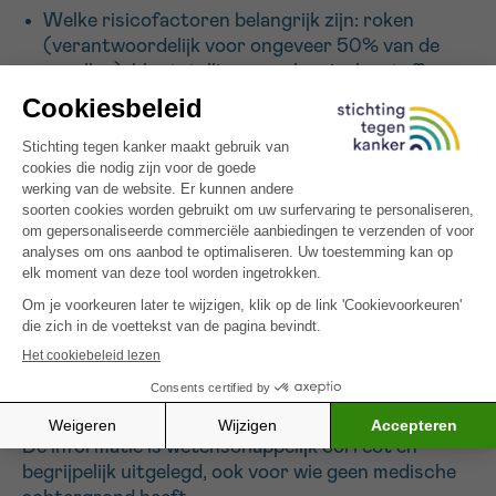
Welke risicofactoren belangrijk zijn: roken
(verantwoordelijk voor ongeveer 50% van de
gevallen), blootstelling aan chemische stoffen,
chronische infecties, eerdere behandelingen met
chemo of radiotherapie…
Welke symptomen kunnen optreden: bloed in de
urine, pijn of branderig gevoel bij het plassen,
frequente aandrang…
Hoe de diagnose wordt gesteld:
cystoscopie
,
urineonderzoek, medische beeldvorming.
Welke behandelingen mogelijk zijn: chirurgie,
immunotherapie, chemotherapie, enz.
Hoe je je levensstijl kunt aanpassen voor
preventie en herstel.
De informatie is wetenschappelijk correct en
begrijpelijk uitgelegd, ook voor wie geen medische