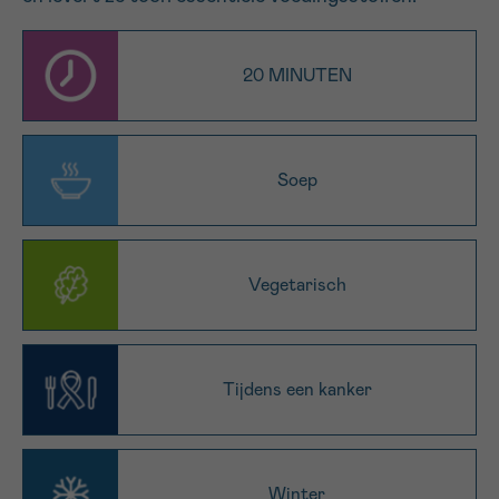
16h-18h
20 MINUTEN
VOORNAAM
Verder
Soep
EMAIL
Vegetarisch
MIJN VRAAG
Tijdens een kanker
Ja, stuur mij de nieuwsbrief
Ik aanvaard de
gebruiksvoorwaarden
*VERPLICHT VELD
Winter