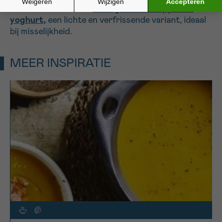
Probeer ook eens de
koud groentesoepje met
yoghurt,
een lichte en verfrissende variant, ideaal
bij misselijkheid.
MEER INSPIRATIE