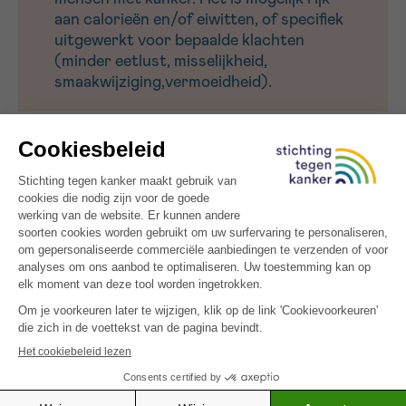
aan calorieën en/of eiwitten, of specifiek
uitgewerkt voor bepaalde klachten
(minder eetlust, misselijkheid,
smaakwijziging,vermoeidheid).
Energie: 300 kcal – Eiwitten: 6.7g
Bewaartips :
Bewaar ze maximaal 3 dagen goed afgedicht in de
koelkast (temperatuur lager dan 7 °C). Klop de
soepen voor het opdienen nog eens goed op.
De recepten zijn een idee van Sarah Van Den
Brande. Ze kwamen tot stand in het kader van haar
eindwerk aan de KaHo Sint-Lieven, departement
Voeding & Diëtetiek te Gent, in samenwerking met
Stichting tegen Kanker.