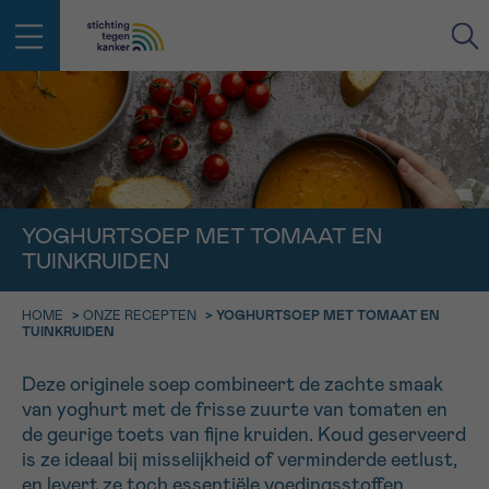
IN DE STRIJD TEGEN KANKER STA
TERUG
JE NIET ALLEEN
EMAIL
geen enkele diagnose
Professionele medewerkers beantwoorden je vragen
YOGHURTSOEP MET TOMAAT EN
Contacteer ons gratis
TUINKRUIDEN
Afspraak
Vraag
Gegevens
Bevestiging
NAAM
Bel ons op 0800 15 802
HOME
>
ONZE RECEPTEN
>
YOGHURTSOEP MET TOMAAT EN
ma-vrij 9u tot 18u
TUINKRUIDEN
KIES DE TIJDSSPANNE VAN JE AFSPRAAK
Via ons
Deze originele soep combineert de zachte smaak
9h-11h
contactformulier
VOORNAAM
van yoghurt met de frisse zuurte van tomaten en
TERUG
11h-13h
Ik wil graag opgebeld worden
de geurige toets van fijne kruiden. Koud geserveerd
is ze ideaal bij misselijkheid of verminderde eetlust,
NAAM
13h-16h
Meer weten over Kankerinfo
en levert ze toch essentiële voedingsstoffen.