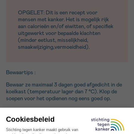
OPGELET: Dit is een recept voor
mensen met kanker. Het is mogelijk rijk
aan calorieën en/of eiwitten, of specifiek
uitgewerkt voor bepaalde klachten
(minder eetlust, misselijkheid,
smaakwijziging,vermoeidheid).
Bewaartips :
Bewaar ze maximaal 3 dagen goed afgedicht in de
koelkast (temperatuur lager dan 7 °C). Klop de
soepen voor het opdienen nog eens goed op.
Dit is een recept uit het eindwerk van Christophe
Godefroidt, ontwikkeld in samenwerking met de
opleiding bachelor in de voedings- en dieetkunde,
Katholieke Hogeschool VIVES en met Stichting