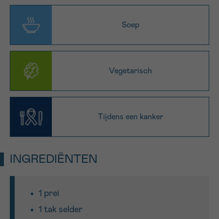
16h-18h
Soep
VOORNAAM
Verder
Vegetarisch
EMAIL
Tijdens een kanker
MIJN VRAAG
INGREDIËNTEN
Ja, stuur mij de nieuwsbrief
1 prei
Ik aanvaard de
gebruiksvoorwaarden
1 tak selder
*VERPLICHT VELD