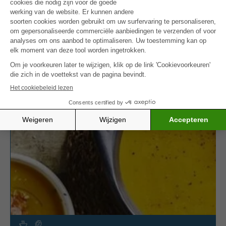
tegen Kanker.
Zin in nog een frisse soep? Probeer dan zeker onze
koude paprikasoep
, een kleurrijk en zacht
alternatief voor warme dagen.
MEER INSPIRATIE