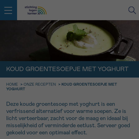
IN DE STRIJD TEGEN KANKER STA
TERUG
JE NIET ALLEEN
EMAIL
geen enkele diagnose
Professionele medewerkers beantwoorden je vragen
KOUD GROENTESOEPJE MET YOGHURT
Contacteer ons gratis
Afspraak
Vraag
Gegevens
Bevestiging
NAAM
HOME
>
ONZE RECEPTEN
>
KOUD GROENTESOEPJE MET
Bel ons op 0800 15 802
YOGHURT
ma-vrij 9u tot 18u
KIES DE TIJDSSPANNE VAN JE AFSPRAAK
Deze koude groentesoep met yoghurt is een
Via ons
9h-11h
verfrissend alternatief voor warme soepen. Ze is
contactformulier
VOORNAAM
TERUG
licht verteerbaar, zacht voor de maag en ideaal bij
11h-13h
Ik wil graag opgebeld worden
misselijkheid of verminderde eetlust. Serveer goed
NAAM
gekoeld voor een optimaal effect.
13h-16h
Meer weten over Kankerinfo