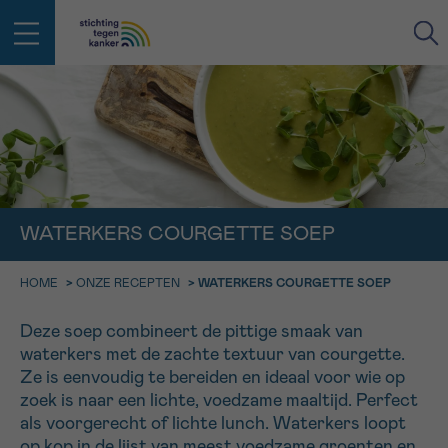
IN DE STRIJD TEGEN KANKER STA
TERUG
JE NIET ALLEEN
EMAIL
geen enkele diagnose
Professionele medewerkers beantwoorden je vragen
WATERKERS COURGETTE SOEP
Contacteer ons gratis
Afspraak
Vraag
Gegevens
Bevestiging
NAAM
HOME
>
ONZE RECEPTEN
>
WATERKERS COURGETTE SOEP
Bel ons op 0800 15 802
ma-vrij 9u tot 18u
KIES DE TIJDSSPANNE VAN JE AFSPRAAK
Deze soep combineert de pittige smaak van
Via ons
waterkers met de zachte textuur van courgette.
9h-11h
contactformulier
VOORNAAM
Ze is eenvoudig te bereiden en ideaal voor wie op
TERUG
11h-13h
Ik wil graag opgebeld worden
zoek is naar een lichte, voedzame maaltijd. Perfect
als voorgerecht of lichte lunch. Waterkers loopt
NAAM
13h-16h
Meer weten over Kankerinfo
op kop in de lijst van meest voedzame groenten en