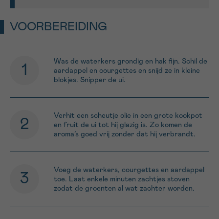
VOORBEREIDING
Was de waterkers grondig en hak fijn. Schil de
aardappel en courgettes en snijd ze in kleine
blokjes. Snipper de ui.
Verhit een scheutje olie in een grote kookpot
en fruit de ui tot hij glazig is. Zo komen de
aroma’s goed vrij zonder dat hij verbrandt.
Voeg de waterkers, courgettes en aardappel
toe. Laat enkele minuten zachtjes stoven
zodat de groenten al wat zachter worden.