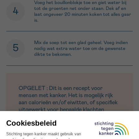
Voeg het bouillonblokje toe en giet water bij
tot de groenten net onder staan. Dek af en
laat ongeveer 20 minuten koken tot alles gaar
is.
Mix de soep tot een glad geheel. Voeg indien
nodig wat extra water toe om de gewenste
dikte te bekomen.
OPGELET : Dit is een recept voor
mensen met kanker. Het is mogelijk rijk
aan calorieën en/of eiwitten, of specifiek
uitgewerkt voor bepaalde klachten
(minder eetlust, misselijkheid,
smaakwijziging, vermoeidheid).