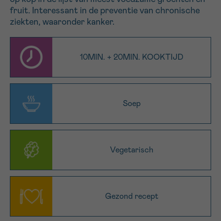
fruit. Interessant in de preventie van chronische
16h-18h
ziekten, waaronder kanker.
VOORNAAM
Verder
10MIN. + 20MIN. KOOKTIJD
EMAIL
Soep
MIJN VRAAG
Vegetarisch
Ja, stuur mij de nieuwsbrief
Gezond recept
Ik aanvaard de
gebruiksvoorwaarden
*VERPLICHT VELD