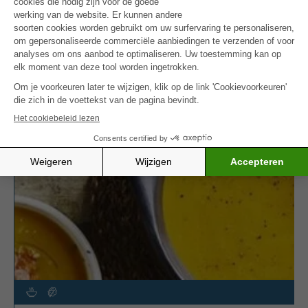
Probeer ook eens de
courgette-granny soep
, een
zachte en lichtzure variant die de smaakpapillen
prikkelt.
MEER INSPIRATIE