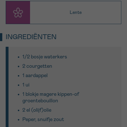
Lente
Sturen
INGREDIËNTEN
1/2 bosje waterkers
2 courgetten
1 aardappel
1 ui
1 blokje magere kippen-of
groentebouillon
2 el (olijf)olie
Peper, snuifje zout