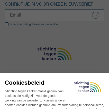
SCHRIJF JE IN VOOR ONZE NIEUWSBRIEF
Ik aanvaard de
gebruiksvoorwaarden
Over ons
Contacteer ons
Lexicon