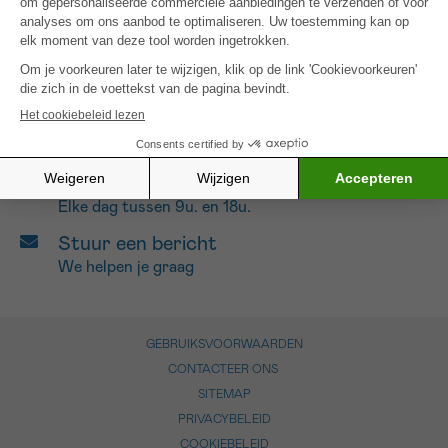
Steun ons
Contacteer ons op 0800 15 802
Elke dag tussen 9u. en 18u.
Stuur een bericht
We helpen je graag
GEBRUIKSVOORWAARDEN
CONTACTEER ONS
SITEMAP
PRIVACYBELEID
COOKIEBELEID