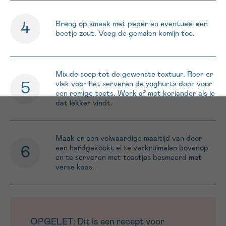
Breng op smaak met peper en eventueel een
beetje zout. Voeg de gemalen komijn toe.
Mix de soep tot de gewenste textuur. Roer er
vlak voor het serveren de yoghurts door voor
een romige toets. Werk af met koriander als je
dat lekker vindt.
Maak er een volwaardige maaltijd van door
een hardgekookt ei te verkruimelen bovenop
en te serveren met toastjes besmeerd met
verse kaas.
OPGELET: Dit is een recept voor