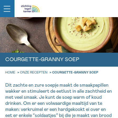
IN DE STRIJD TEGEN KANKER STA JE N
TERUG
EMAIL
Professionele medewerkers beantwoorden je vragen
geen enkele diagnose
Contacteer ons gratis
COURGETTE-GRANNY SOEP
Bel ons op 0800 15 802
Afspraak
Vraag
Gegevens
NAAM
HOME
>
ONZE RECEPTEN
>
COURGETTE-GRANNY SOEP
ma-vrij 9u tot 18u
Via ons
KIES DE TIJDSSPANNE VAN JE AFSPRAAK
Dit zachte en zure soepje maakt de smaakpapillen
contactformulier
TERUG
wakker en stimuleert de eetlust in alle zachtheid en
9h-11h
VOORNAAM
met veel smaak. Je kunt de soep warm of koud
Ik wil graag opgebeld worden
NAAM
drinken. Om er een volwaardige maaltijd van te
11h-13h
maken: verkruimel er een hardgekookt ei over en
Meer weten over Kankerinfo
13h-16h
eet er enkele “soldaatjes” bij die je maakt van brood