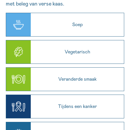
met beleg van verse kaas.
16h-18h
VOORNAAM
Soep
Verder
EMAIL
Vegetarisch
MIJN VRAAG
Veranderde smaak
Ja, stuur mij de nieuwsbrief
Tijdens een kanker
Ik aanvaard de
gebruiksvoorwaarden
*VERPLICHT VELD