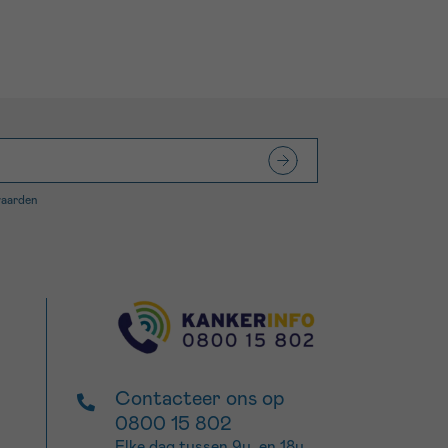
waarden
Contacteer ons op
0800 15 802
Elke dag tussen 9u. en 18u.