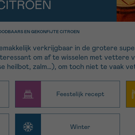
CITROEN
11h-13h
13h-16h
p 0800 15 802
Via ons
 tot 18u
contactformuli
V
OODBAARS EN GEKONFIJTE CITROEN
ag opgebeld
Meer weten ov
makkelijk verkrijgbaar in de grotere sup
Kankerinfo
interessant om af te wisselen met vettere v
 heilbot, zalm…), om toch niet te vaak vet
e nieuwsbrief
gebruiksvoorwaarden
S
Feestelijk recept
Winter