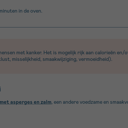
minuten in de oven.
sen met kanker. Het is mogelijk rijk aan calorieën en/of
ust, misselijkheid, smaakwijziging, vermoeidheid).
i
met asperges en zalm
, een andere voedzame en smaakvol