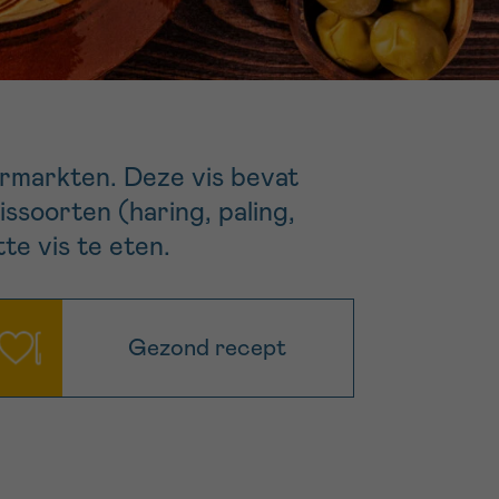
16h-18h
er
erder
er
ermarkten. Deze vis bevat
issoorten (haring, paling,
te vis te eten.
turen
Gezond recept