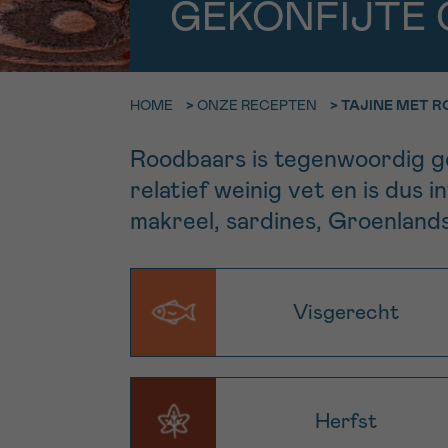
GEKONFIJTE 
9h-11h
Bel ons o
EMAIL
ma-vrij 9u
HOME
>
ONZE RECEPTEN
>
TAJINE MET R
Ik wil gra
MIJN VRAAG
Roodbaars is tegenwoordig ge
worden
relatief weinig vet en is dus 
makreel, sardines, Groenlandse
Ja, stuur mij d
Ik aanvaard de
*VERPLICHT VELD
Visgerecht
Herfst