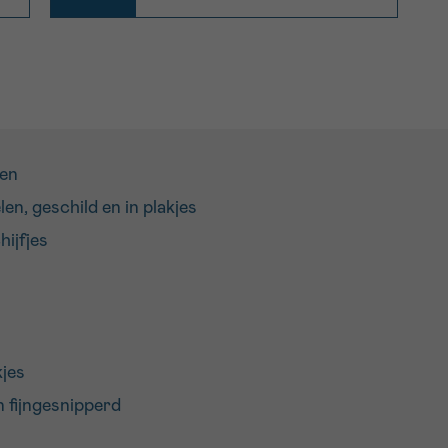
ken
n, geschild en in plakjes
hijfjes
kjes
n fijngesnipperd