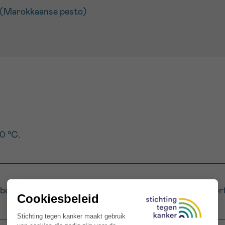
ot (Marokkaanse pesto)
0 °C.
: begin met de tomaten, gevolgd door aardappelen en wort