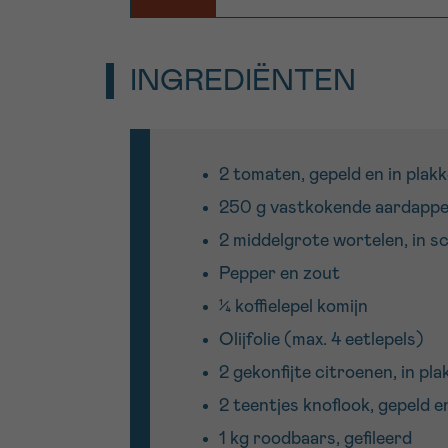
INGREDIËNTEN
2 tomaten, gepeld en in plak
250 g vastkokende aardappele
2 middelgrote wortelen, in sc
Pepper en zout
¼ koffielepel komijn
Olijfolie (max. 4 eetlepels)
2 gekonfijte citroenen, in pla
2 teentjes knoflook, gepeld e
1 kg roodbaars, gefileerd