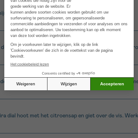
jn. Besprenkel met een beetje olijfolie.
de schijfjes gekonfijte citroen en de knoflook over de gr
de roodbaarsfilets op de groenten, bij voorkeur in een me
 dial hoot met het citroensap en giet over de vis. Werk af