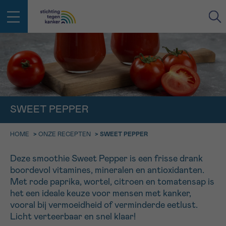
IN DE STRIJD TEGEN KANKER STA
TERUG
JE NIET ALLEEN
EMAIL
geen enkele diagnose
Professionele medewerkers beantwoorden je vragen
SWEET PEPPER
Contacteer ons gratis
Afspraak
Vraag
Gegevens
Bevestiging
NAAM
HOME
>
ONZE RECEPTEN
>
SWEET PEPPER
Bel ons op 0800 15 802
ma-vrij 9u tot 18u
Deze smoothie Sweet Pepper is een frisse drank
KIES DE TIJDSSPANNE VAN JE AFSPRAAK
boordevol vitamines, mineralen en antioxidanten.
Via ons
9h-11h
contactformulier
Met rode paprika, wortel, citroen en tomatensap is
VOORNAAM
TERUG
het een ideale keuze voor mensen met kanker,
11h-13h
Ik wil graag opgebeld worden
vooral bij vermoeidheid of verminderde eetlust.
NAAM
Licht verteerbaar en snel klaar!
13h-16h
Meer weten over Kankerinfo