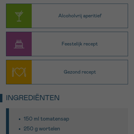
16h-18h
Alcoholvrij aperitief
VOORNAAM
Verder
Feestelijk recept
EMAIL
Gezond recept
MIJN VRAAG
INGREDIËNTEN
Ja, stuur mij de nieuwsbrief
150 ml tomatensap
Ik aanvaard de
gebruiksvoorwaarden
250 g wortelen
*VERPLICHT VELD