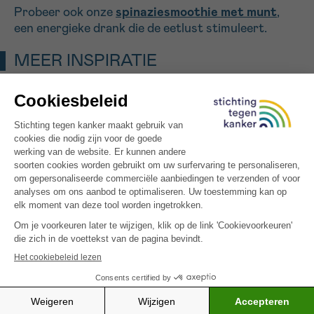
Probeer ook onze
spinaziesmoothie met munt
,
een energieke drank die de eetlust stimuleert.
MEER INSPIRATIE
Nojito