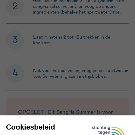
Giet over in een mooie 2 l karaf (waarin je de
sangria zal serveren), en voeg de andere
ingrediënten (behalve het spuitwater) toe.
Laat minstens 2 tot 12u trekken in de
koelkast.
Net voor het serveren, voeg je het spuitwater
toe. Serveer in glazen met ijsblokjes.
OPGELET : Dit Sangria Summer is voor
mensen met kanker. Het is mogelijk rijk
aan calorieën en/of eiwitten, of specifiek
uitgewerkt voor bepaalde klachten