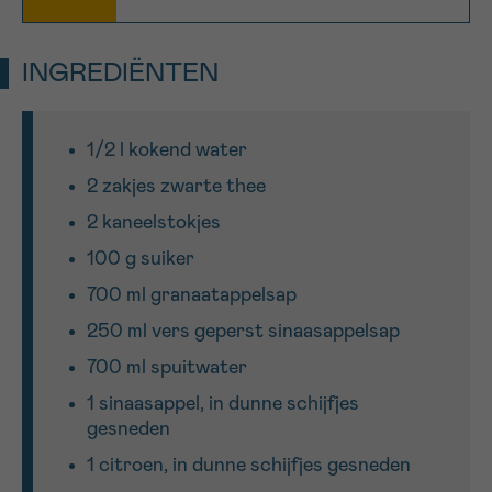
Sturen
INGREDIËNTEN
1/2 l kokend water
2 zakjes zwarte thee
2 kaneelstokjes
100 g suiker
700 ml granaatappelsap
250 ml vers geperst sinaasappelsap
700 ml spuitwater
1 sinaasappel, in dunne schijfjes
gesneden
1 citroen, in dunne schijfjes gesneden