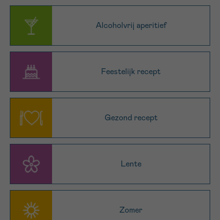
16h-18h
Alcoholvrij aperitief
VOORNAAM
Verder
Feestelijk recept
EMAIL
Gezond recept
MIJN VRAAG
Lente
Ja, stuur mij de nieuwsbrief
Ik aanvaard de
gebruiksvoorwaarden
Zomer
*VERPLICHT VELD