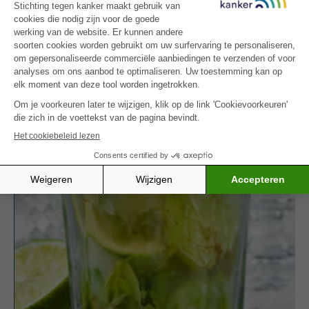
(minder eetlust, misselijkheid,
smaakwijziging, vermoeidheid).
Probeer ook onze
fruitcocktail
– een andere
feestelijke en vitaminerijke drank.
MEER INSPIRATIE