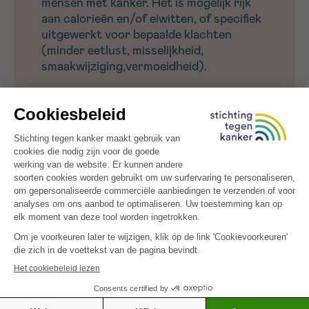
mensen met kanker. Het is mogelijk rijk
aan calorieën en/of eiwitten, of specifiek
uitgewerkt voor bepaalde klachten
(minder eetlust, misselijkheid,
smaakwijziging,vermoeidheid).
Energie: 693 kcal – Eiwitten: 15.4g
Variatie : Vervang de perziken door abrikozen.
Vervang de notenmengeling door een mengeling
van andere noten (bv.
pecannoten, hazelnoten, …). Vervang de
kidneybonen door flageoletbonen
De recepten zijn een idee van Sarah Van Den
Brande. Ze kwamen tot stand in het kader van haar
eindwerk aan de KaHo Sint-Lieven, departement
Voeding & Diëtetiek te Gent, in samenwerking met
Stichting tegen Kanker.