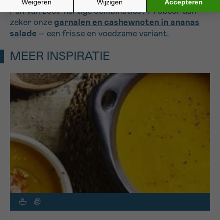
Fan van zoet-hartige combinaties? Probeer dan
zeker onze
garnalen en cashewnoten in ananas
salade
– een frisse en voedzame variant.
MEER INSPIRATIE