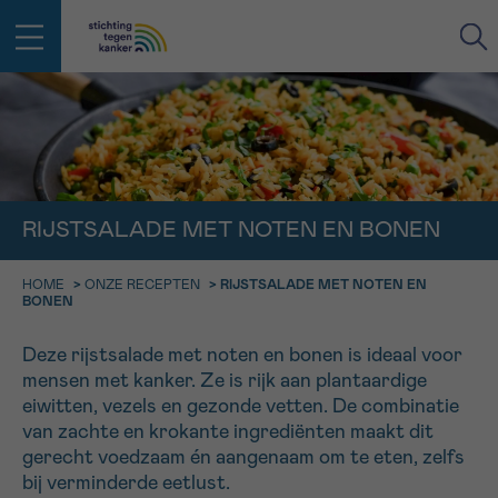
IN DE STRIJD TEGEN KANKER STA
TERUG
JE NIET ALLEEN
EMAIL
geen enkele diagnose
Professionele medewerkers beantwoorden je vragen
RIJSTSALADE MET NOTEN EN BONEN
Contacteer ons gratis
HOME
>
ONZE RECEPTEN
>
RIJSTSALADE MET NOTEN EN
Afspraak
Vraag
Gegevens
Bevestiging
NAAM
BONEN
Bel ons op 0800 15 802
ma-vrij 9u tot 18u
KIES DE TIJDSSPANNE VAN JE AFSPRAAK
Deze rijstsalade met noten en bonen is ideaal voor
Via ons
mensen met kanker. Ze is rijk aan plantaardige
9h-11h
contactformulier
VOORNAAM
eiwitten, vezels en gezonde vetten. De combinatie
TERUG
van zachte en krokante ingrediënten maakt dit
11h-13h
Ik wil graag opgebeld worden
gerecht voedzaam én aangenaam om te eten, zelfs
NAAM
bij verminderde eetlust.
13h-16h
Meer weten over Kankerinfo