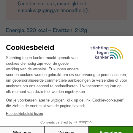
(minder eetlust, misselijkheid,
smaakwijziging,vermoeidheid).
Energie: 520 kcal – Eiwitten: 21.2g
Variatie :
Vervang de cashewnoten door een
notenmengeling. Gebruik bleekselderij in plaats van
knolselder. Gebruik gewone azijn in plaats van
dragonazijn.
De recepten zijn een idee van Sarah Van Den
Brande. Ze kwamen tot stand in het kader van haar
eindwerk aan de KaHo Sint-Lieven, departement
Voeding & Diëtetiek te Gent, in samenwerking met
Stichting tegen Kanker.