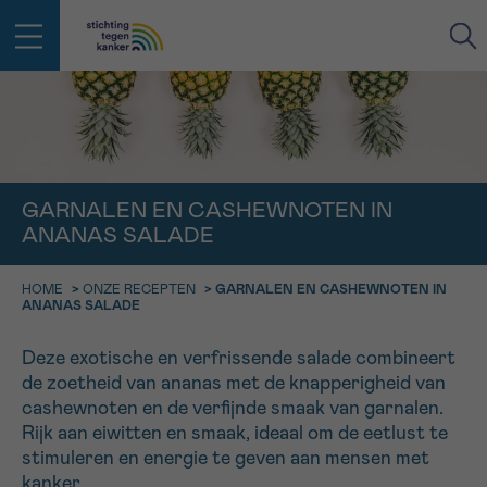
IN DE STRIJD TEGEN KANKER STA
TERUG
JE NIET ALLEEN
EMAIL
GARNALEN EN CASHEWNOTEN IN
geen enkele diagnose
Professionele medewerkers beantwoorden je vragen
ANANAS SALADE
Contacteer ons gratis
Afspraak
Vraag
Gegevens
Bevestiging
NAAM
HOME
>
ONZE RECEPTEN
>
GARNALEN EN CASHEWNOTEN IN
ANANAS SALADE
Bel ons op 0800 15 802
ma-vrij 9u tot 18u
KIES DE TIJDSSPANNE VAN JE AFSPRAAK
Deze exotische en verfrissende salade combineert
Via ons
de zoetheid van ananas met de knapperigheid van
9h-11h
contactformulier
VOORNAAM
cashewnoten en de verfijnde smaak van garnalen.
TERUG
11h-13h
Ik wil graag opgebeld worden
Rijk aan eiwitten en smaak, ideaal om de eetlust te
stimuleren en energie te geven aan mensen met
NAAM
13h-16h
Meer weten over Kankerinfo
kanker.