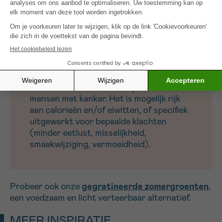
Serveren: Serveer warm met gegrilde ciabatta
en extra Parmezaanse kaas voor een volle
smaakbeleving.
OPGELET: Dit is een recept voor
mensen met kanker. Het is mogelijk rijk
aan calorieën en/of eiwitten, of specifiek
uitgewerkt voor bepaalde klachten
(minder eetlust, misselijkheid,
smaakwijziging, vermoeidheid).
Probeer ook onze
gegratineerde zomergroenten
,
een voedzaam en licht verteerbaar alternatief.
MEER INSPIRATIE