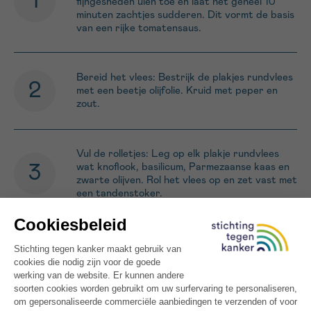
fijngesneden uien toe en laat het geheel 10
minuten zachtjes sudderen. Dit vormt de basis
van een rijke tomatensaus.
Bereid het vlees: Bestrijk de plakjes rundvlees
met een beetje olijfolie. Kruid met peper en
zout.
Vul de rolletjes: Leg op elk plakje rundvlees
wat knoflook, basilicum, Parmezaanse kaas en
zwarte olijven. Rol het vlees op en zet vast met
een tandenstoker.
Bakken en sudderen: Bak de rolletjes kort aan
in een pan met olijfolie. Voeg daarna de
tomatensaus en de resterende olijven toe.
Laat nog 5 minuten sudderen.