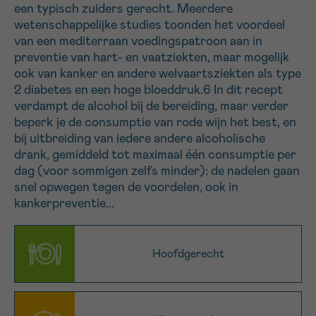
een typisch zuiders gerecht. Meerdere
16h-18h
wetenschappelijke studies toonden het voordeel
van een mediterraan voedingspatroon aan in
VOORNAAM
preventie van hart- en vaatziekten, maar mogelijk
Verder
ook van kanker en andere welvaartsziekten als type
2 diabetes en een hoge bloeddruk.6 In dit recept
verdampt de alcohol bij de bereiding, maar verder
EMAIL
beperk je de consumptie van rode wijn het best, en
bij uitbreiding van iedere andere alcoholische
drank, gemiddeld tot maximaal één consumptie per
dag (voor sommigen zelfs minder): de nadelen gaan
snel opwegen tegen de voordelen, ook in
MIJN VRAAG
kankerpreventie...
Hoofdgerecht
Ja, stuur mij de nieuwsbrief
Ik aanvaard de
gebruiksvoorwaarden
*VERPLICHT VELD