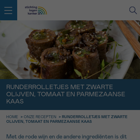
IN DE STRIJD TEGEN KANKER STA
TERUG
JE NIET ALLEEN
EMAIL
geen enkele diagnose
Professionele medewerkers beantwoorden je vragen
Contacteer ons gratis
Afspraak
Vraag
Gegevens
Bevestiging
NAAM
RUNDERROLLETJES MET ZWARTE
Bel ons op 0800 15 802
OLIJVEN, TOMAAT EN PARMEZAANSE
ma-vrij 9u tot 18u
KIES DE TIJDSSPANNE VAN JE AFSPRAAK
KAAS
Via ons
9h-11h
contactformulier
VOORNAAM
HOME
>
ONZE RECEPTEN
>
RUNDERROLLETJES MET ZWARTE
TERUG
OLIJVEN, TOMAAT EN PARMEZAANSE KAAS
11h-13h
Ik wil graag opgebeld worden
NAAM
13h-16h
Met de rode wijn en de andere ingrediënten is dit
Meer weten over Kankerinfo