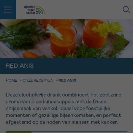
IN DE STRIJD TEGEN KANKER STA
TERUG
JE NIET ALLEEN
EMAIL
geen enkele diagnose
Professionele medewerkers beantwoorden je vragen
RED ANIS
Contacteer ons gratis
Afspraak
Vraag
Gegevens
Bevestiging
NAAM
HOME
>
ONZE RECEPTEN
>
RED ANIS
Bel ons op 0800 15 802
ma-vrij 9u tot 18u
KIES DE TIJDSSPANNE VAN JE AFSPRAAK
Deze alcoholvrije drank combineert het zoetzure
Via ons
aroma van bloedsinaasappels met de frisse
9h-11h
contactformulier
VOORNAAM
anijssmaak van venkel. Ideaal voor feestelijke
TERUG
momenten of gezellige bijeenkomsten, en perfect
11h-13h
Ik wil graag opgebeld worden
afgestemd op de noden van mensen met kanker.
NAAM
13h-16h
Meer weten over Kankerinfo