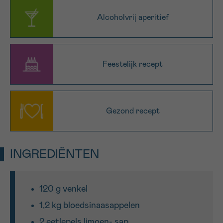
16h-18h
Alcoholvrij aperitief
VOORNAAM
Verder
Feestelijk recept
EMAIL
Gezond recept
MIJN VRAAG
INGREDIËNTEN
120 g venkel
Ja, stuur mij de nieuwsbrief
1,2 kg bloedsinaasappelen
Ik aanvaard de
gebruiksvoorwaarden
*VERPLICHT VELD
2 eetlepels limoen- sap