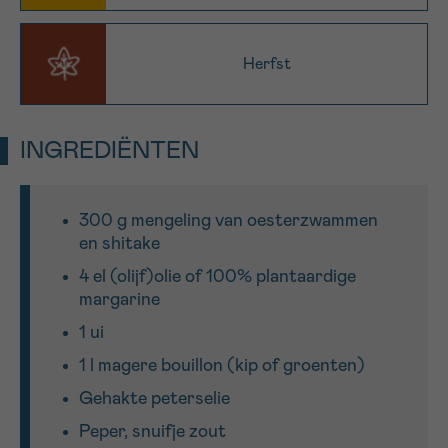
Sturen
Herfst
INGREDIËNTEN
300 g mengeling van oesterzwammen
en shitake
4 el (olijf)olie of 100% plantaardige
margarine
1 ui
1 l magere bouillon (kip of groenten)
Gehakte peterselie
Peper, snuifje zout