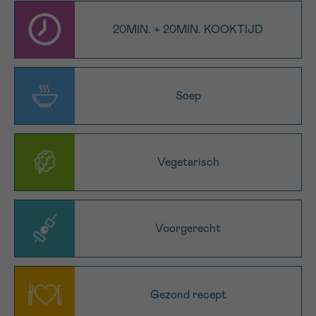
16h-18h
20MIN. + 20MIN. KOOKTIJD
VOORNAAM
Verder
Soep
EMAIL
Vegetarisch
MIJN VRAAG
Voorgerecht
Ja, stuur mij de nieuwsbrief
Ik aanvaard de
gebruiksvoorwaarden
Gezond recept
*VERPLICHT VELD