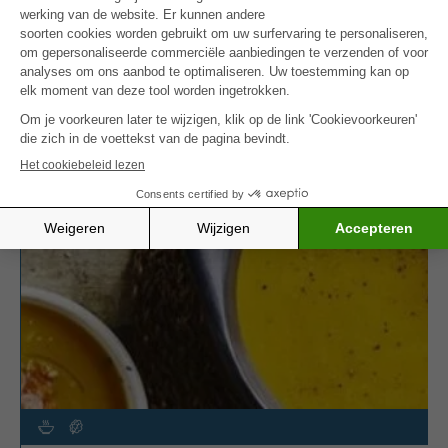
Probeer ook onze
waterkers courgette soep
–
licht, voedzaam en boordevol smaak.
MEER INSPIRATIE