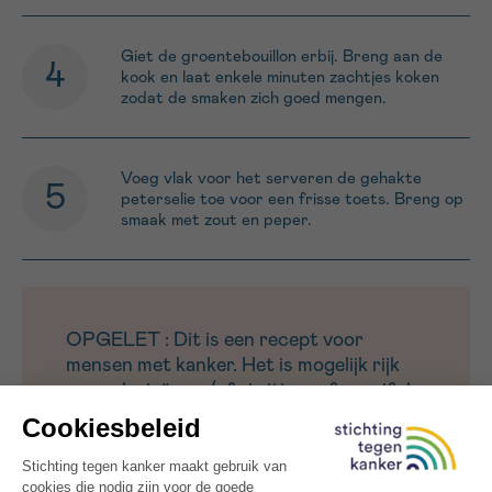
Giet de groentebouillon erbij. Breng aan de
kook en laat enkele minuten zachtjes koken
zodat de smaken zich goed mengen.
Voeg vlak voor het serveren de gehakte
peterselie toe voor een frisse toets. Breng op
smaak met zout en peper.
OPGELET : Dit is een recept voor
mensen met kanker. Het is mogelijk rijk
aan calorieën en/of eiwitten, of specifiek
uitgewerkt voor bepaalde klachten
(minder eetlust, misselijkheid,
smaakwijziging, vermoeidheid).