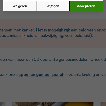
sen met kanker. Het is mogelijk rijk aan calorieën en/of
ust, misselijkheid, smaakwijziging, vermoeidheid).
den van meer dan 50 courante geneesmiddelen. Check dus 
ntdek onze
appel en gember punch
– zacht, kruidig en ve