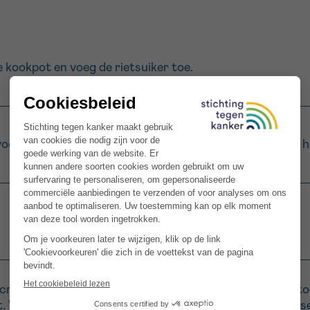
e kookpot en voeg de rietsuiker toe.
oeg je 4 rozemarijntakjes toe en haal je de kookpot van h
crushed ice. Voeg 4 eetlepels van de rozemarijnsiroop toe
. Voeg 10 cl pompelmoessap toe. Vul aan met 10 cl bruis