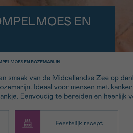
11h-13h
13h-16h
p 0800 15 802
Via ons
OMPELMOES EN
 tot 18u
contactformuli
V
ag opgebeld
Meer weten ov
Kankerinfo
MPELMOES EN ROZEMARIJN
e nieuwsbrief
en smaak van de Middellandse Zee op dankz
gebruiksvoorwaarden
S
zemarijn. Ideaal voor mensen met kanker 
drankje. Eenvoudig te bereiden en heerlijk 
Feestelijk recept