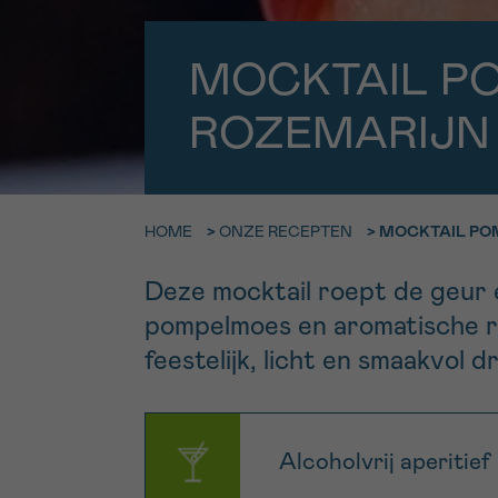
9h-11h
Bel ons o
EMAIL
MOCKTAIL P
ma-vrij 9u
ROZEMARIJN
Ik wil gra
MIJN VRAAG
worden
HOME
>
ONZE RECEPTEN
>
MOCKTAIL PO
Ja, stuur mij d
Deze mocktail roept de geur 
Ik aanvaard de
pompelmoes en aromatische ro
*VERPLICHT VELD
feestelijk, licht en smaakvol 
Alcoholvrij aperitief