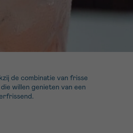
16h-18h
er
erder
er
ij de combinatie van frisse
turen
die willen genieten van een
verfrissend.