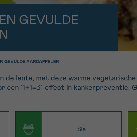
11h-13h
13h-16h
p 0800 15 802
Via ons
EN GEVULDE
 tot 18u
contactformuli
V
N
ag opgebeld
Meer weten ov
Kankerinfo
N GEVULDE AARDAPPELEN
e nieuwsbrief
in de lente, met deze warme vegetarische 
gebruiksvoorwaarden
S
r een ‘1+1=3’-effect in kankerpreventie. 
Sla