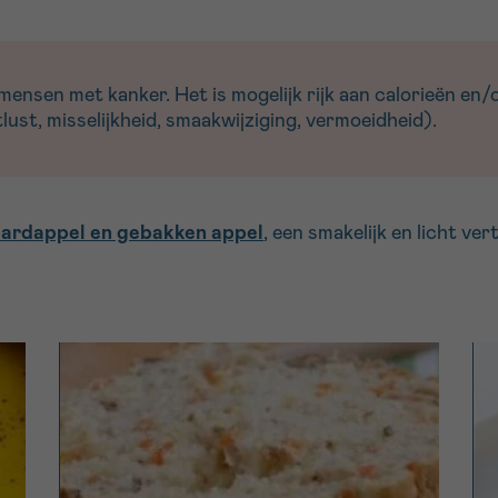
nsen met kanker. Het is mogelijk rijk aan calorieën en/of
ust, misselijkheid, smaakwijziging, vermoeidheid).
aardappel en gebakken appel
, een smakelijk en licht ver