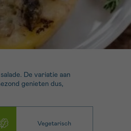
16h-18h
er
erder
er
salade. De variatie aan
turen
Gezond genieten dus,
Vegetarisch