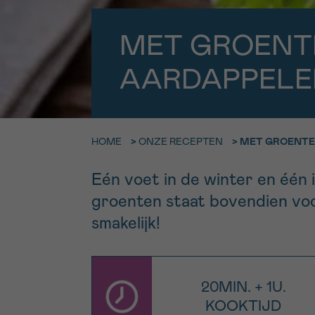
9h-11h
Bel ons o
EMAIL
MET GROENT
ma-vrij 9u
AARDAPPELE
Ik wil gra
MIJN VRAAG
worden
HOME
>
ONZE RECEPTEN
>
MET GROENTE
Ja, stuur mij d
Eén voet in de winter en één 
Ik aanvaard de
groenten staat bovendien voo
*VERPLICHT VELD
smakelijk!
20MIN. + 1U.
KOOKTIJD