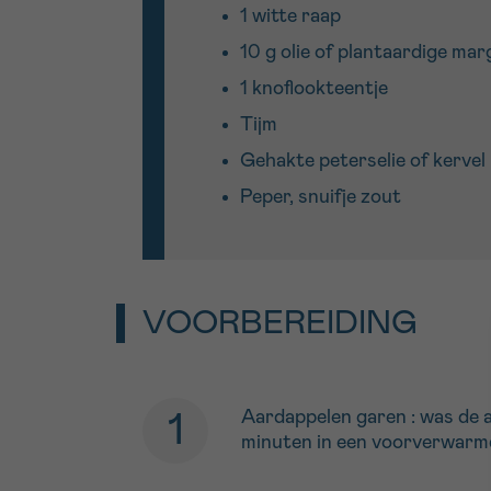
1 witte raap
10 g olie of plantaardige mar
1 knoflookteentje
Tijm
Gehakte peterselie of kervel
Peper, snuifje zout
VOORBEREIDING
Aardappelen garen : was de a
minuten in een voorverwarmd