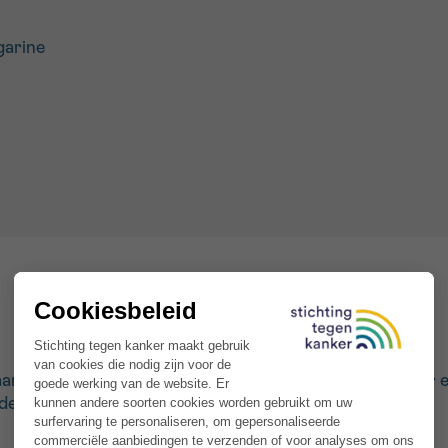
garine
ardappelen grondig. Wikkel ze afzonderlijk in bakpapier
e oven op 220°C. Ze moeten zacht zijn vanbinnen.