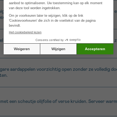
 alle groenten. Snijd de prei, selder, wortel, courgette en
extuur.
l de gesneden groenten 2 minuten in kokend water om ze
 gare aardappelen voorzichtig open zonder ze volledig door 
ten.
met een scheutje olijfolie of verse kruiden. Serveer warm