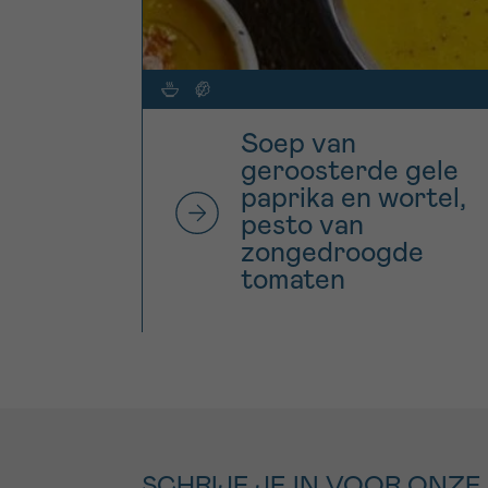
Soep van
geroosterde gele
paprika en wortel,
pesto van
zongedroogde
tomaten
SCHRIJF JE IN VOOR ONZE