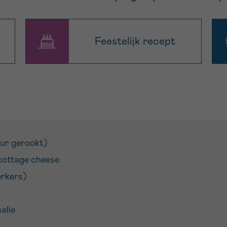
Feestelijk recept
eur gerookt)
cottage cheese
erkers)
elie