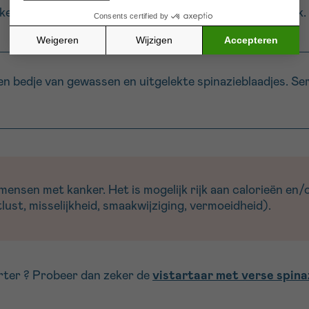
nkele uren rusten in de koelkast voor een optimale smaak.
een bedje van gewassen en uitgelekte spinazieblaadjes. 
nsen met kanker. Het is mogelijk rijk aan calorieën en/of
ust, misselijkheid, smaakwijziging, vermoeidheid).
tarter ? Probeer dan zeker de
vistartaar met verse spina