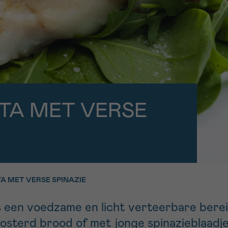
11h-13h
13h-16h
p 0800 15 802
Via ons
 tot 18u
contactformuli
V
ag opgebeld
Meer weten ov
Kankerinfo
TA MET VERSE
e nieuwsbrief
gebruiksvoorwaarden
S
 MET VERSE SPINAZIE
 een voedzame en licht verteerbare berei
sterd brood of met jonge spinazieblaadjes