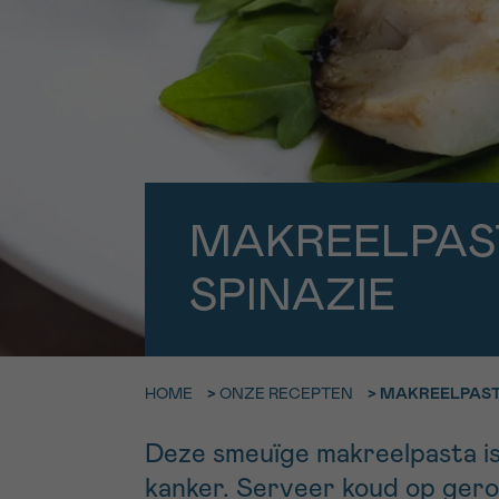
9h-11h
Bel ons o
EMAIL
ma-vrij 9u
Ik wil gra
MIJN VRAAG
worden
MAKREELPAS
Ja, stuur mij d
SPINAZIE
Ik aanvaard de
*VERPLICHT VELD
HOME
>
ONZE RECEPTEN
>
MAKREELPASTA
Deze smeuïge makreelpasta is
kanker. Serveer koud op geroo