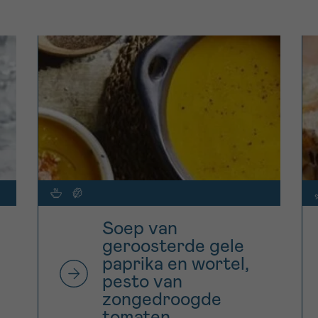
Soep van
geroosterde gele
paprika en wortel,
pesto van
zongedroogde
tomaten