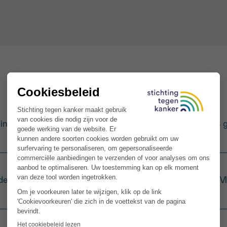
indien nodig de graten uit de makreel. Verkruimel de vis 
e plattekaas, olie, peterselie, citroensap en peper toe. 