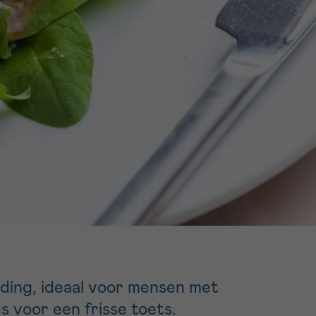
16h-18h
er
erder
er
turen
ding, ideaal voor mensen met
 voor een frisse toets.