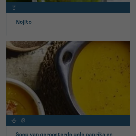
Nojito
Soep van geroosterde gele paprika en