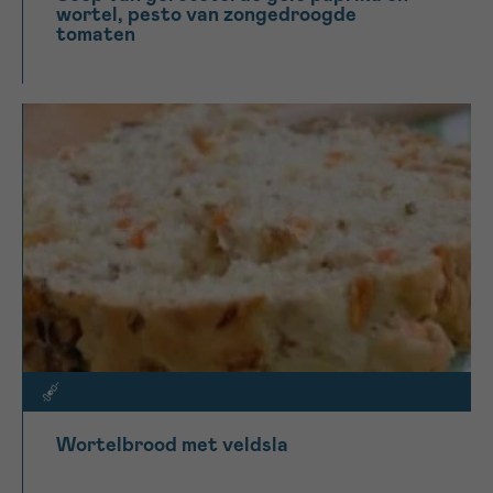
wortel, pesto van zongedroogde
tomaten
Wortelbrood met veldsla