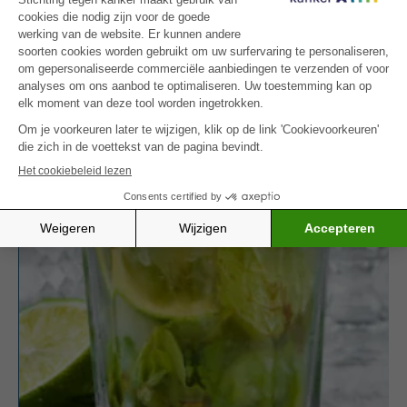
Zin in nog een hartig gerecht met spruitjes?
Probeer dan zeker onze
couscous met lamsvlees
en spruitjes
– een vezelrijke en smaakvolle optie.
MEER INSPIRATIE