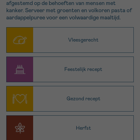
afgestemd op de behoeften van mensen met
16h-18h
kanker. Serveer met groenten en volkoren pasta of
aardappelpuree voor een volwaardige maaltijd.
VOORNAAM
Verder
Vleesgerecht
EMAIL
Feestelijk recept
MIJN VRAAG
Gezond recept
Ja, stuur mij de nieuwsbrief
Herfst
Ik aanvaard de
gebruiksvoorwaarden
*VERPLICHT VELD