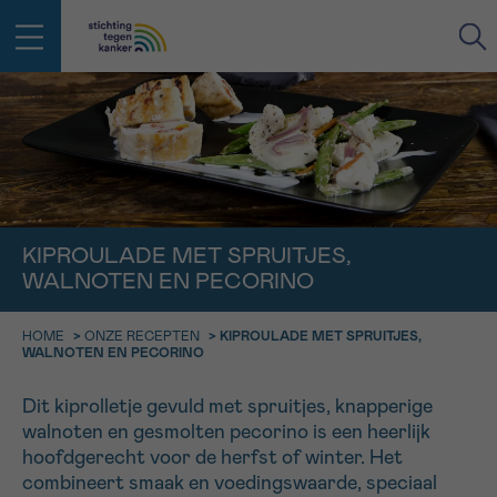
IN DE STRIJD TEGEN KANKER STA
TERUG
JE NIET ALLEEN
EMAIL
geen enkele diagnose
Professionele medewerkers beantwoorden je vragen
KIPROULADE MET SPRUITJES,
Contacteer ons gratis
WALNOTEN EN PECORINO
Afspraak
Vraag
Gegevens
Bevestiging
NAAM
Bel ons op 0800 15 802
ma-vrij 9u tot 18u
HOME
>
ONZE RECEPTEN
>
KIPROULADE MET SPRUITJES,
KIES DE TIJDSSPANNE VAN JE AFSPRAAK
WALNOTEN EN PECORINO
Via ons
9h-11h
contactformulier
VOORNAAM
Dit kiprolletje gevuld met spruitjes, knapperige
TERUG
walnoten en gesmolten pecorino is een heerlijk
11h-13h
Ik wil graag opgebeld worden
hoofdgerecht voor de herfst of winter. Het
NAAM
combineert smaak en voedingswaarde, speciaal
13h-16h
Meer weten over Kankerinfo