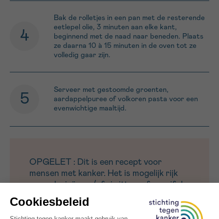
Bak de rolletjes in een pan met de resterende
eetlepel olie, 3 minuten aan elke kant,
beginnend met de naad naar beneden. Plaats
ze daarna 10 à 15 minuten in de oven tot ze
volledig gaar zijn.
Serveer met gestoomde groenten,
aardappelpuree of volkoren pasta voor een
evenwichtige maaltijd.
OPGELET : Dit is een recept voor
mensen met kanker. Het is mogelijk rijk
aan calorieën en/of eiwitten, of specifiek
uitgewerkt voor bepaalde klachten
(minder eetlust, misselijkheid,
smaakwijziging, vermoeidheid).