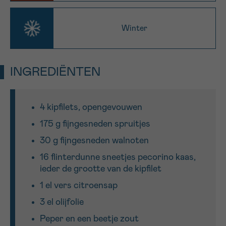
Winter
Sturen
INGREDIËNTEN
4 kipfilets, opengevouwen
175 g fijngesneden spruitjes
30 g fijngesneden walnoten
16 flinterdunne sneetjes pecorino kaas,
ieder de grootte van de kipfilet
1 el vers citroensap
3 el olijfolie
Peper en een beetje zout