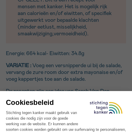
OPGELET: Dit is een recept voor
mensen met kanker. Het is mogelijk rijk
aan calorieën en/of eiwitten, of specifiek
uitgewerkt voor bepaalde klachten
(minder eetlust, misselijkheid,
smaakwijziging,vermoeidheid).
Energie: 664 kcal- Eiwitten: 34.8g
VARIATIE :
Voeg een versnipperde ui bij de salade,
vervang de zure room door extra mayonaise en/of
voeg kappertjes toe aan de salade.
De recepten zijn een idee van Sarah Van Den
Brande. Ze kwamen tot stand in het kader van haar
eindwerk aan de KaHo Sint-Lieven, departement
Voeding & Diëtetiek te Gent, in samenwerking met
Stichting tegen Kanker.
Zin in een andere vissalade ? Probeer dan onze