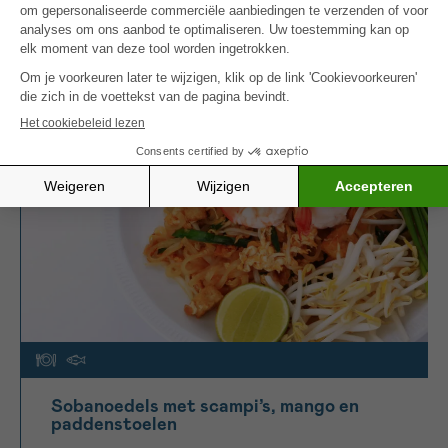
haring met zure-roomsaus
.
MEER INSPIRATIE
Sobanoedels met scampi’s, mango en
paddenstoelen