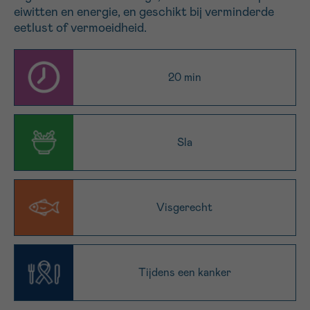
eiwitten en energie, en geschikt bij verminderde
16h-18h
eetlust of vermoeidheid.
VOORNAAM
Verder
20 min
EMAIL
Sla
MIJN VRAAG
Visgerecht
Ja, stuur mij de nieuwsbrief
Tijdens een kanker
Ik aanvaard de
gebruiksvoorwaarden
*VERPLICHT VELD