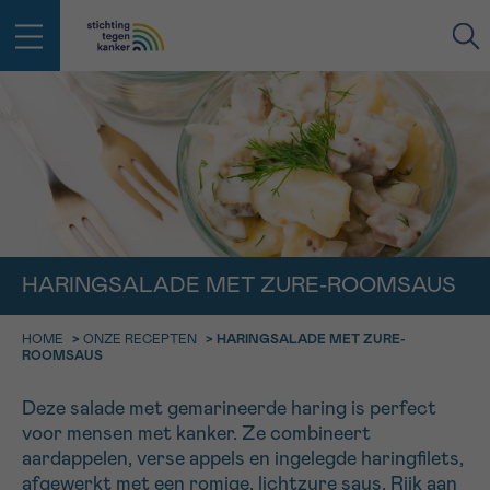
IN DE STRIJD TEGEN KANKER STA
TERUG
JE NIET ALLEEN
EMAIL
geen enkele diagnose
Professionele medewerkers beantwoorden je vragen
Contacteer ons gratis
HARINGSALADE MET ZURE-ROOMSAUS
Afspraak
Vraag
Gegevens
Bevestiging
NAAM
Bel ons op 0800 15 802
ma-vrij 9u tot 18u
HOME
>
ONZE RECEPTEN
>
HARINGSALADE MET ZURE-
KIES DE TIJDSSPANNE VAN JE AFSPRAAK
ROOMSAUS
Via ons
9h-11h
contactformulier
VOORNAAM
Deze salade met gemarineerde haring is perfect
TERUG
11h-13h
voor mensen met kanker. Ze combineert
Ik wil graag opgebeld worden
aardappelen, verse appels en ingelegde haringfilets,
NAAM
13h-16h
afgewerkt met een romige, lichtzure saus. Rijk aan
Meer weten over Kankerinfo