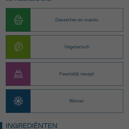
16h-18h
Desserten en snacks
VOORNAAM
Verder
Vegetarisch
EMAIL
Feestelijk recept
MIJN VRAAG
Winter
Ja, stuur mij de nieuwsbrief
Ik aanvaard de
gebruiksvoorwaarden
INGREDIËNTEN
*VERPLICHT VELD