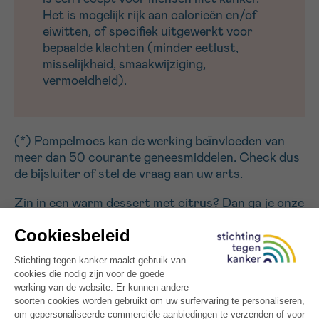
Het is mogelijk rijk aan calorieën en/of
eiwitten, of specifiek uitgewerkt voor
bepaalde klachten (minder eetlust,
misselijkheid, smaakwijziging,
vermoeidheid).
(*) Pompelmoes kan de werking beïnvloeden van
meer dan 50 courante geneesmiddelen. Check dus
de bijsluiter of stel de vraag aan uw arts.
Zin in een warm dessert met citrus? Dan ga je onze
gegratineerde citrusvruchten in frambozensaus
met frambozencoulis ook heerlijk vinden – fruitig,
kleurrijk en verrassend.