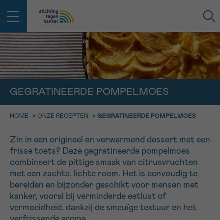
IN DE STRIJD TEGEN KANKER STA
TERUG
JE NIET ALLEEN
EMAIL
GEGRATINEERDE POMPELMOES
geen enkele diagnose
Professionele medewerkers beantwoorden je vragen
HOME
>
ONZE RECEPTEN
>
GEGRATINEERDE POMPELMOES
Contacteer ons gratis
Afspraak
Vraag
Gegevens
Bevestiging
NAAM
Zin in een origineel en verwarmend dessert met een
Bel ons op 0800 15 802
ma-vrij 9u tot 18u
frisse toets? Deze gegratineerde pompelmoes
KIES DE TIJDSSPANNE VAN JE AFSPRAAK
combineert de pittige smaak van citrusvruchten
Via ons
met een zachte, lichte room. Het is eenvoudig te
9h-11h
contactformulier
VOORNAAM
bereiden en bijzonder geschikt voor mensen met
TERUG
11h-13h
Ik wil graag opgebeld worden
kanker, vooral bij verminderde eetlust of
vermoeidheid, dankzij de smeuïge textuur en het
NAAM
13h-16h
Meer weten over Kankerinfo
verfrissende aroma.