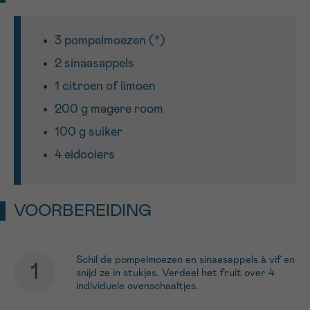
Sturen
3 pompelmoezen (*)
2 sinaasappels
1 citroen of limoen
200 g magere room
100 g suiker
4 eidooiers
VOORBEREIDING
Schil de pompelmoezen en sinaasappels à vif en
snijd ze in stukjes. Verdeel het fruit over 4
individuele ovenschaaltjes.