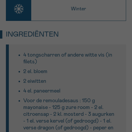
Winter
Sturen
INGREDIËNTEN
4 tongscharren of andere witte vis (in
filets)
2 el. bloem
2 eiwitten
4 el. paneermeel
Voor de remouladesaus : 150 g
mayonaise - 125 g zure room - 2 el.
citroensap - 2 kl. mosterd - 3 augurken
- 1 el. verse kervel (of gedroogd) - 1 el.
verse dragon (of gedroogd) - peper en