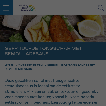
IN DE STRIJD TEGEN KANKER STA
TERUG
JE NIET ALLEEN
EMAIL
geen enkele diagnose
GEFRITUURDE TONGSCHAR MET
Professionele medewerkers beantwoorden je vragen
REMOULADESAUS
Contacteer ons gratis
Afspraak
Vraag
Gegevens
Bevestiging
NAAM
HOME
>
ONZE RECEPTEN
>
GEFRITUURDE TONGSCHAR MET
Bel ons op 0800 15 802
REMOULADESAUS
ma-vrij 9u tot 18u
KIES DE TIJDSSPANNE VAN JE AFSPRAAK
Deze gebakken schol met huisgemaakte
Via ons
9h-11h
contactformulier
VOORNAAM
remouladesaus is ideaal om de eetlust te
TERUG
stimuleren. Rijk aan smaak en textuur, en geschikt
11h-13h
Ik wil graag opgebeld worden
voor mensen met kanker, vooral bij verminderde
NAAM
eetlust of vermoeidheid. Eenvoudig te bereiden en
13h-16h
Meer weten over Kankerinfo