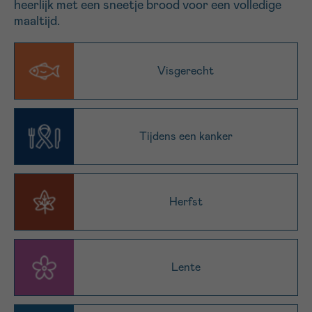
heerlijk met een sneetje brood voor een volledige
16h-18h
maaltijd.
VOORNAAM
Visgerecht
Verder
EMAIL
Tijdens een kanker
MIJN VRAAG
Herfst
Lente
Ja, stuur mij de nieuwsbrief
Ik aanvaard de
gebruiksvoorwaarden
*VERPLICHT VELD