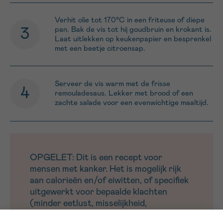
Verhit olie tot 170°C in een friteuse of diepe
pan. Bak de vis tot hij goudbruin en krokant is.
Laat uitlekken op keukenpapier en besprenkel
met een beetje citroensap.
Serveer de vis warm met de frisse
remouladesaus. Lekker met brood of een
zachte salade voor een evenwichtige maaltijd.
OPGELET: Dit is een recept voor
mensen met kanker. Het is mogelijk rijk
aan calorieën en/of eiwitten, of specifiek
uitgewerkt voor bepaalde klachten
(minder eetlust, misselijkheid,
smaakwijziging,vermoeidheid).