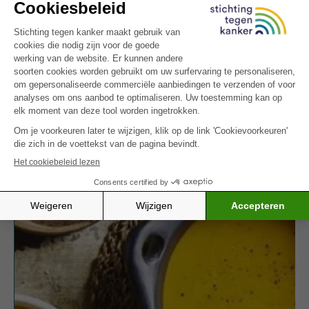
Dit is een recept uit het eindwerk van Christophe
Godefroidt, ontwikkeld in samenwerking met de
opleiding bachelor in de voedings- en dieetkunde,
Katholieke Hogeschool VIVES en met Stichting
tegen Kanker.
Probeer ook dit aangepaste recept:
mosselcapellini met tomaatjes
.
MEER INSPIRATIE