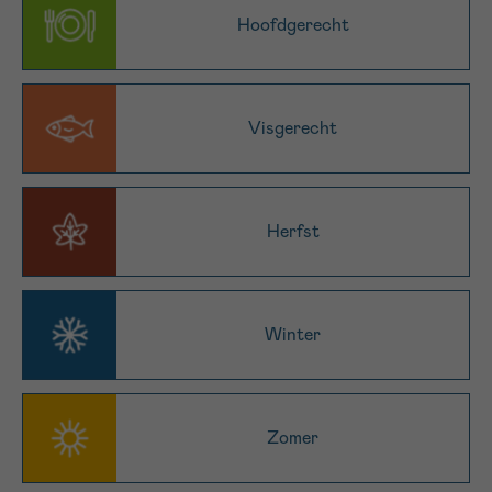
Hoofdgerecht
16h-18h
VOORNAAM
Verder
Visgerecht
EMAIL
Herfst
MIJN VRAAG
Winter
Ja, stuur mij de nieuwsbrief
Zomer
Ik aanvaard de
gebruiksvoorwaarden
*VERPLICHT VELD