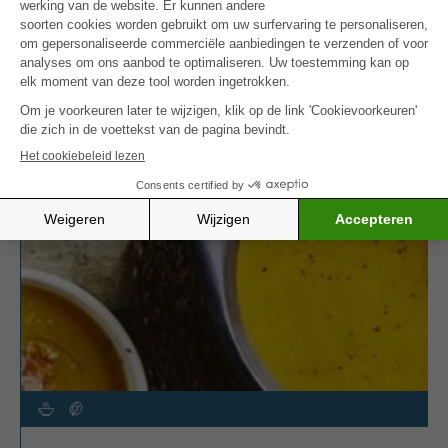
Zin in een ander visgerecht? Probeer dan zeker
ook de
mosselen op z’n Vlaams
, een klassieker
aangepast aan specifieke voedingsbehoeften.
MEER INSPIRATIE