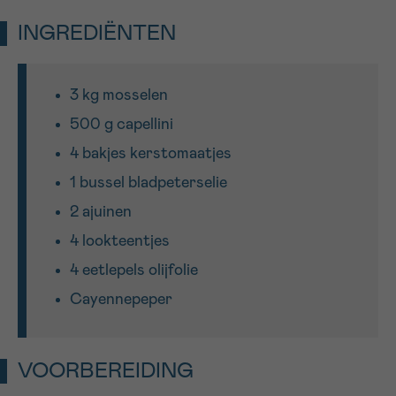
INGREDIËNTEN
Sturen
3 kg mosselen
500 g capellini
4 bakjes kerstomaatjes
1 bussel bladpeterselie
2 ajuinen
4 lookteentjes
4 eetlepels olijfolie
Cayennepeper
VOORBEREIDING