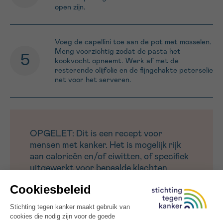
open zijn.
Voeg de capellini toe aan de pot met mosselen.
Meng voorzichtig zodat de pasta het
kookvocht opneemt. Werk af met de
resterende olijfolie en de fijngehakte peterselie
net voor het serveren.
OPGELET: Dit is een recept voor
mensen met kanker. Het is mogelijk rijk
aan calorieën en/of eiwitten, of specifiek
uitgewerkt voor bepaalde klachten
(minder eetlust, misselijkheid,
smaakwijziging, vermoeidheid).