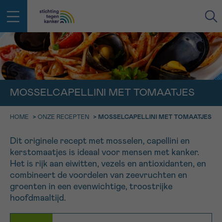
IN DE STRIJD TEGEN KANKER STA
TERUG
JE NIET ALLEEN
EMAIL
MOSSELCAPELLINI MET TOMAATJES
geen enkele diagnose
Professionele medewerkers beantwoorden je vragen
Contacteer ons gratis
HOME
>
ONZE RECEPTEN
>
MOSSELCAPELLINI MET TOMAATJES
Afspraak
Vraag
Gegevens
Bevestiging
NAAM
Dit originele recept met mosselen, capellini en
Bel ons op 0800 15 802
ma-vrij 9u tot 18u
kerstomaatjes is ideaal voor mensen met kanker.
KIES DE TIJDSSPANNE VAN JE AFSPRAAK
Het is rijk aan eiwitten, vezels en antioxidanten, en
Via ons
combineert de voordelen van zeevruchten en
9h-11h
contactformulier
VOORNAAM
groenten in een evenwichtige, troostrijke
TERUG
11h-13h
Ik wil graag opgebeld worden
hoofdmaaltijd.
NAAM
13h-16h
Meer weten over Kankerinfo