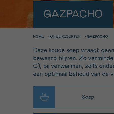
9h-11h
GAZPACHO
Bel ons o
EMAIL
ma-vrij 9u
Ik wil gra
MIJN VRAAG
HOME
>
ONZE RECEPTEN
>
GAZPACHO
worden
Deze koude soep vraagt geen 
bewaard blijven. Zo verminde
Ja, stuur mij d
C), bij verwarmen, zelfs ond
Ik aanvaard de
een optimaal behoud van de v
*VERPLICHT VELD
Soep