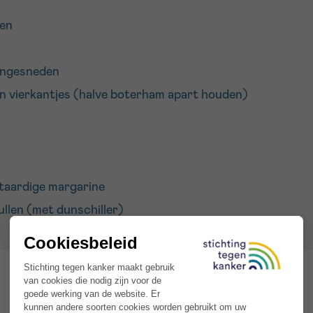
ken
ijngesneden
in vierkantjes (halve boterham apart houden)
ntaardige margarine
llen (met dunschiller)