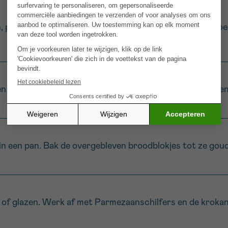
prika, ui, knoflook en broodblokjes in een blender. Voeg 
n toe, samen met een snuifje zout en peper. Mix nog ev
 in een pan. Bak de overgebleven broodblokjes tot ze goud
of glazen. Werk af met Parmezaanschilfers en de krokan