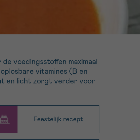
16h-18h
er
erder
er
 de voedingsstoffen maximaal
roplosbare vitamines (B en
t en licht zorgt verder voor
turen
Feestelijk recept