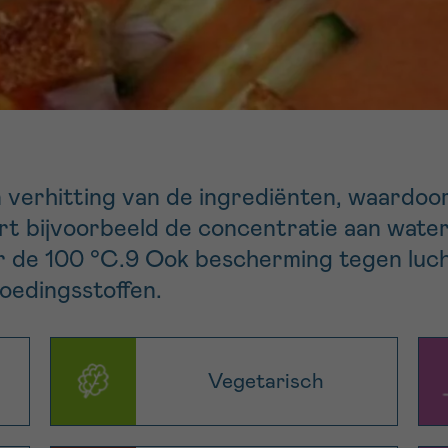
11h-13h
13h-16h
p 0800 15 802
Via ons
 tot 18u
contactformuli
V
ag opgebeld
Meer weten ov
Kankerinfo
verhitting van de ingrediënten, waardoor
rt bijvoorbeeld de concentratie aan wate
e nieuwsbrief
er de 100 °C.9 Ook bescherming tegen luch
gebruiksvoorwaarden
S
oedingsstoffen.
Vegetarisch