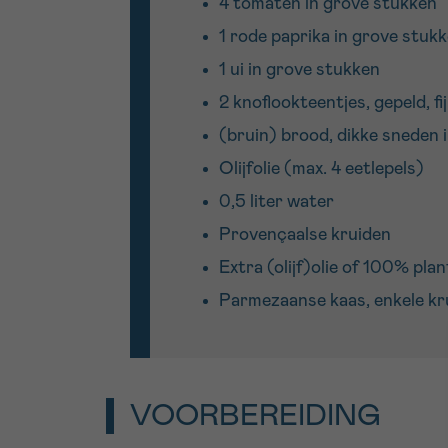
4 tomaten in grove stukken
1 rode paprika in grove stuk
1 ui in grove stukken
2 knoflookteentjes, gepeld, f
(bruin) brood, dikke sneden 
Olijfolie (max. 4 eetlepels)
0,5 liter water
Provençaalse kruiden
Extra (olijf)olie of 100% pla
Parmezaanse kaas, enkele kru
VOORBEREIDING