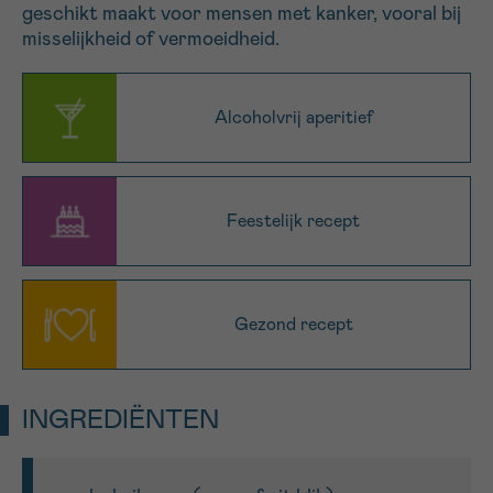
geschikt maakt voor mensen met kanker, vooral bij
16h-18h
misselijkheid of vermoeidheid.
VOORNAAM
Verder
Alcoholvrij aperitief
EMAIL
Feestelijk recept
MIJN VRAAG
Gezond recept
INGREDIËNTEN
Ja, stuur mij de nieuwsbrief
Ik aanvaard de
gebruiksvoorwaarden
*VERPLICHT VELD