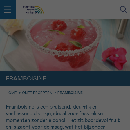
IN DE STRIJD TEGEN KANKER STA
TERUG
JE NIET ALLEEN
EMAIL
geen enkele diagnose
Professionele medewerkers beantwoorden je vragen
Contacteer ons gratis
Afspraak
Vraag
Gegevens
Bevestiging
NAAM
FRAMBOISINE
Bel ons op 0800 15 802
ma-vrij 9u tot 18u
KIES DE TIJDSSPANNE VAN JE AFSPRAAK
HOME
>
ONZE RECEPTEN
>
FRAMBOISINE
Via ons
9h-11h
contactformulier
VOORNAAM
Framboisine is een bruisend, kleurrijk en
TERUG
verfrissend drankje, ideaal voor feestelijke
11h-13h
Ik wil graag opgebeld worden
momenten zonder alcohol. Het zit boordevol fruit
NAAM
13h-16h
en is zacht voor de maag, wat het bijzonder
Meer weten over Kankerinfo