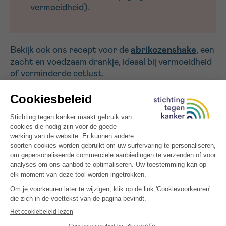
vermoeidheid).
Bekijk ook ons recept voor de
abrikozenshake
, een
zacht en voedzaam drankje, ideaal bij vermoeidheid
of verminderde eetlust.
MEER INSPIRATIE