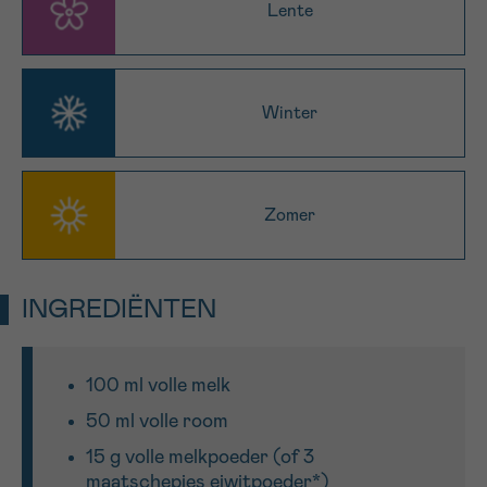
Lente
Sturen
Winter
Zomer
INGREDIËNTEN
100 ml volle melk
50 ml volle room
15 g volle melkpoeder (of 3
maatschepjes eiwitpoeder*)