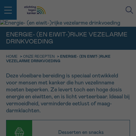
ENERGIE- (EN EIWIT-)RIJKE VEZELARME
DRINKVOEDING
IN DE STRIJD TEGEN KANKER STA
TERUG
JE NIET ALLEEN
EMAIL
HOME
>
ONZE RECEPTEN
>
ENERGIE- (EN EIWIT-)RIJKE
geen enkele diagnose
VEZELARME DRINKVOEDING
Professionele medewerkers beantwoorden je vragen
Contacteer ons gratis
Deze vloeibare bereiding is speciaal ontwikkeld
Afspraak
Vraag
Gegevens
Bevestiging
NAAM
voor mensen met kanker die hun vezelinname
Bel ons op 0800 15 802
moeten beperken. Ze levert toch een hoge dosis
ma-vrij 9u tot 18u
energie en eiwitten, en is licht verteerbaar. Ideaal bij
KIES DE TIJDSSPANNE VAN JE AFSPRAAK
vermoeidheid, verminderde eetlust of maag-
Via ons
9h-11h
contactformulier
VOORNAAM
darmklachten.
TERUG
11h-13h
Ik wil graag opgebeld worden
NAAM
13h-16h
Desserten en snacks
Meer weten over Kankerinfo