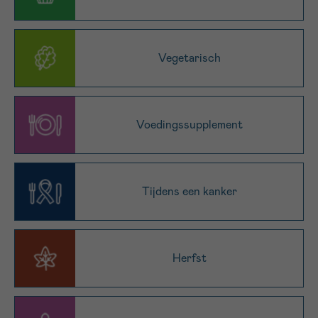
16h-18h
VOORNAAM
Vegetarisch
Verder
EMAIL
Voedingssupplement
MIJN VRAAG
Tijdens een kanker
Herfst
Ja, stuur mij de nieuwsbrief
Ik aanvaard de
gebruiksvoorwaarden
*VERPLICHT VELD