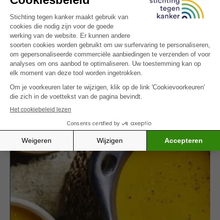
ze nog eens goed opkloppen of omroeren.
Dit is een recept van Benedicte Defever,
voedingsdeskundige-diëtiste, met jarenlange
ervaring in de klinische voeding, waar bijvoeding tot
behoort.
Voor een andere aangepaste drank, probeer ons
recept voor
energie-, eiwit- en vezelrijke
drinkvoeding
.
MEER INSPIRATIE