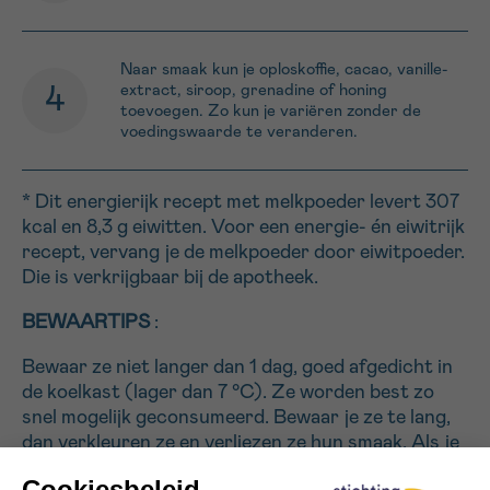
Naar smaak kun je oploskoffie, cacao, vanille-
extract, siroop, grenadine of honing
toevoegen. Zo kun je variëren zonder de
voedingswaarde te veranderen.
* Dit energierijk recept met melkpoeder levert 307
kcal en 8,3 g eiwitten. Voor een energie- én eiwitrijk
recept, vervang je de melkpoeder door eiwitpoeder.
Die is verkrijgbaar bij de apotheek.
BEWAARTIPS
:
Bewaar ze niet langer dan 1 dag, goed afgedicht in
de koelkast (lager dan 7 °C). Ze worden best zo
snel mogelijk geconsumeerd. Bewaar je ze te lang,
dan verkleuren ze en verliezen ze hun smaak. Als je
ze na bereiding niet onmiddellijk serveert, moet je