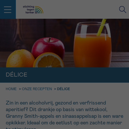
IN DE STRIJD TEGEN KANKER STA
TERUG
JE NIET ALLEEN
EMAIL
geen enkele diagnose
Professionele medewerkers beantwoorden je vragen
Contacteer ons gratis
DÉLICE
Afspraak
Vraag
Gegevens
Bevestiging
NAAM
Bel ons op 0800 15 802
ma-vrij 9u tot 18u
HOME
>
ONZE RECEPTEN
>
DÉLICE
KIES DE TIJDSSPANNE VAN JE AFSPRAAK
Via ons
9h-11h
Zin in een alcoholvrij, gezond en verfrissend
contactformulier
VOORNAAM
TERUG
aperitief? Dit drankje op basis van wittekool,
11h-13h
Ik wil graag opgebeld worden
Granny Smith-appels en sinaasappelsap is een ware
NAAM
opkikker. Ideaal om de eetlust op een zachte manier
13h-16h
Meer weten over Kankerinfo