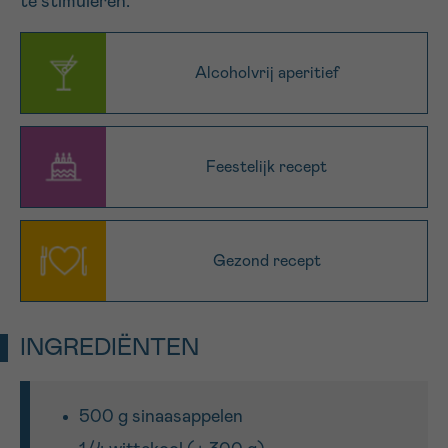
te stimuleren.
16h-18h
Alcoholvrij aperitief
VOORNAAM
Verder
Feestelijk recept
EMAIL
Gezond recept
MIJN VRAAG
INGREDIËNTEN
Ja, stuur mij de nieuwsbrief
Ik aanvaard de
gebruiksvoorwaarden
500 g sinaasappelen
*VERPLICHT VELD