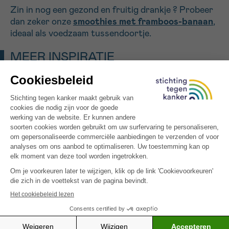
Zin in nog een gezond en fruitig drankje ? Probeer
dan zeker onze
smoothies met framboos-banaan
,
ideaal als voedzaam tussendoortje.
MEER INSPIRATIE