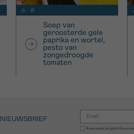
Soep van
geroosterde gele
paprika en wortel,
pesto van
zongedroogde
tomaten
 NIEUWSBRIEF
Ik aanvaard de
gebruiksvoor