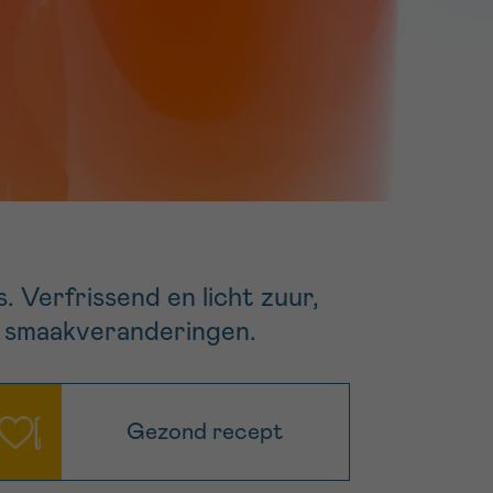
16h-18h
er
erder
er
s. Verfrissend en licht zuur,
turen
of smaakveranderingen.
Gezond recept