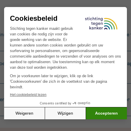
nnen, pers de sinaasappels en de citroen om vers sap te 
roensap in een mengglas, voeg de lychees en het lycheesa
er met enkele ijsblokjes, schud enkele seconden. Serveer 