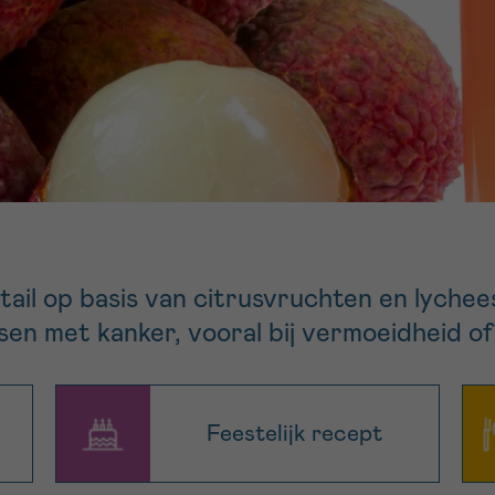
11h-13h
13h-16h
p 0800 15 802
Via ons
 tot 18u
contactformuli
V
ag opgebeld
Meer weten ov
Kankerinfo
e nieuwsbrief
ktail op basis van citrusvruchten en lychee
gebruiksvoorwaarden
S
nsen met kanker, vooral bij vermoeidheid 
Feestelijk recept