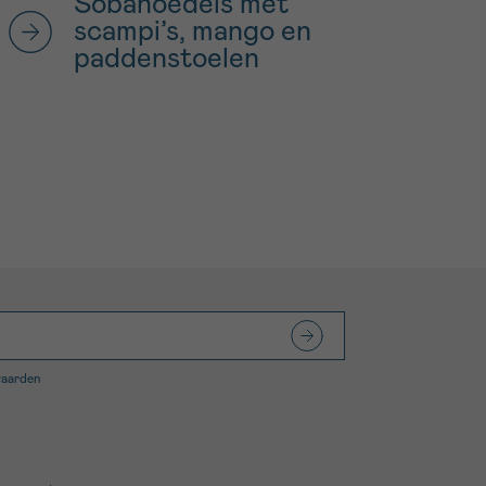
Sobanoedels met
scampi’s, mango en
paddenstoelen
waarden