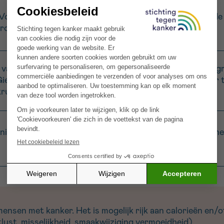
n. Voeg het broodkruim toe en roer goed door. Strooi er d
rokant is. Laat afkoelen.
vanille-aroma toe aan de afgekoelde crème. Klop de slag
et in een geschikte bak en vries 4 uur in. Roer één keer ti
uim toe, meng en vries opnieuw in.
ille-aroma met de crème en laat draaien in de ijsmachin
sen met kanker. Het is mogelijk rijk aan calorieën en/of
ust, misselijkheid, smaakwijziging,vermoeidheid).