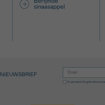
Berijmde
sinaasappel
 NIEUWSBRIEF
Ik aanvaard de
gebruiksvoor