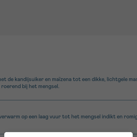
met de kandijsuiker en maïzena tot een dikke, lichtgele m
l roerend bij het mengsel.
 verwarm op een laag vuur tot het mengsel indikt en romig