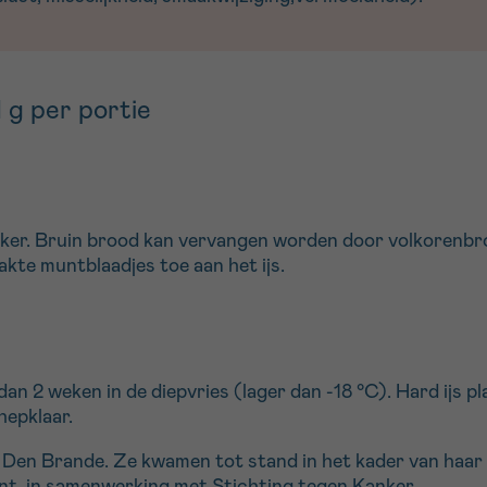
1 g per portie
uiker. Bruin brood kan vervangen worden door volkorenb
kte muntblaadjes toe aan het ijs.
an 2 weken in de diepvries (lager dan -18 °C). Hard ijs pl
hepklaar.
n Den Brande. Ze kwamen tot stand in het kader van haar
t, in samenwerking met Stichting tegen Kanker.