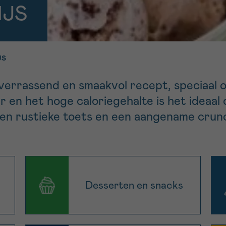
11h-13h
13h-16h
IJS
p 0800 15 802
Via ons
 tot 18u
contactformuli
V
JS
ag opgebeld
Meer weten ov
Kankerinfo
n verrassend en smaakvol recept, speciaal
ur en het hoge caloriegehalte is het ideaal
en rustieke toets en een aangename crun
e nieuwsbrief
gebruiksvoorwaarden
S
Desserten en snacks