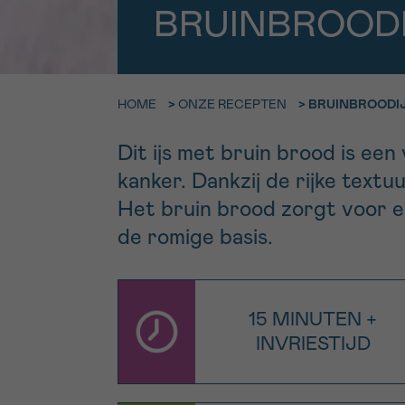
9h-11h
BRUINBROOD
Bel ons o
EMAIL
ma-vrij 9u
HOME
>
ONZE RECEPTEN
>
BRUINBROODI
Ik wil gra
MIJN VRAAG
worden
Dit ijs met bruin brood is ee
kanker. Dankzij de rijke textu
Het bruin brood zorgt voor e
Ja, stuur mij d
de romige basis.
Ik aanvaard de
*VERPLICHT VELD
15 MINUTEN +
INVRIESTIJD