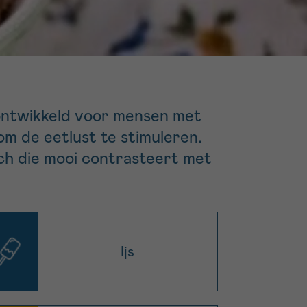
16h-18h
er
erder
er
 ontwikkeld voor mensen met
 om de eetlust te stimuleren.
ch die mooi contrasteert met
turen
Ijs