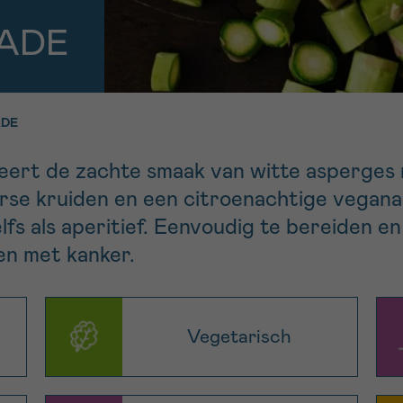
11h-13h
13h-16h
ADE
p 0800 15 802
Via ons
 tot 18u
contactformuli
V
ag opgebeld
Meer weten ov
ADE
Kankerinfo
neert de zachte smaak van witte asperges
e kruiden en een citroenachtige veganaise
e nieuwsbrief
lfs als aperitief. Eenvoudig te bereiden e
gebruiksvoorwaarden
S
n met kanker.
Vegetarisch