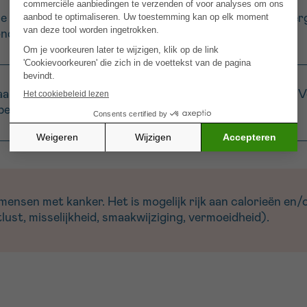
e met het citroensap. Voeg de gehakte kruiden en asperg
nder de salade.
al of in kleine glaasjes. Werk af met de aspergepunten. V
bergineschijf rollen.
nsen met kanker. Het is mogelijk rijk aan calorieën en/of
ust, misselijkheid, smaakwijziging, vermoeidheid).