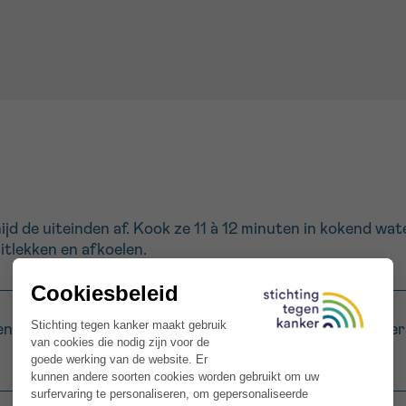
ijd de uiteinden af. Kook ze 11 à 12 minuten in kokend wat
itlekken en afkoelen.
 en houd de punten apart voor de afwerking. Hak de peter