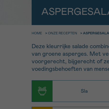
9h-11h
ASPERGESAL
Bel ons o
EMAIL
ma-vrij 9u
Ik wil gra
MIJN VRAAG
HOME
>
ONZE RECEPTEN
>
ASPERGESAL
worden
Deze kleurrijke salade combi
van groene asperges. Met vers
Ja, stuur mij d
voorgerecht, bijgerecht of ze
Ik aanvaard de
voedingsbehoeften van mense
*VERPLICHT VELD
Sla