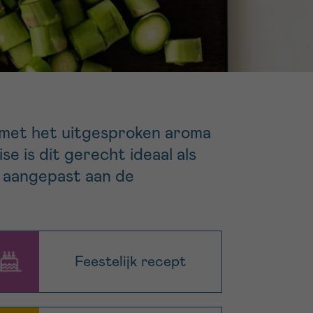
16h-18h
er
erder
er
 met het uitgesproken aroma
 is dit gerecht ideaal als
n aangepast aan de
turen
Feestelijk recept