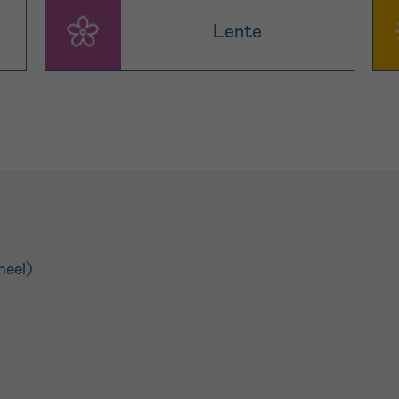
Lente
neel)