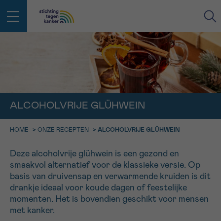
IN DE STRIJD TEGEN KANKER STA
TERUG
JE NIET ALLEEN
EMAIL
geen enkele diagnose
Professionele medewerkers beantwoorden je vragen
ALCOHOLVRIJE GLÜHWEIN
Contacteer ons gratis
Afspraak
Vraag
Gegevens
Bevestiging
HOME
>
ONZE RECEPTEN
>
ALCOHOLVRIJE GLÜHWEIN
NAAM
Bel ons op 0800 15 802
ma-vrij 9u tot 18u
Deze alcoholvrije glühwein is een gezond en
KIES DE TIJDSSPANNE VAN JE AFSPRAAK
smaakvol alternatief voor de klassieke versie. Op
Via ons
9h-11h
basis van druivensap en verwarmende kruiden is dit
contactformulier
VOORNAAM
TERUG
drankje ideaal voor koude dagen of feestelijke
11h-13h
Ik wil graag opgebeld worden
momenten. Het is bovendien geschikt voor mensen
NAAM
met kanker.
13h-16h
Meer weten over Kankerinfo