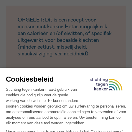
OPGELET: Dit is een recept voor
mensen met kanker. Het is mogelijk rijk
aan calorieën en/of eiwitten, of specifiek
uitgewerkt voor bepaalde klachten
(minder eetlust, misselijkheid,
smaakwijziging, vermoeidheid).
Probeer ook ons
warm appelsap
, een zacht en
kruidig alternatief voor koude dagen.
MEER INSPIRATIE