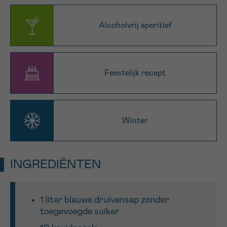
16h-18h
Alcoholvrij aperitief
VOORNAAM
Verder
Feestelijk recept
EMAIL
Winter
MIJN VRAAG
INGREDIËNTEN
Ja, stuur mij de nieuwsbrief
1 liter blauwe druivensap zonder
Ik aanvaard de
gebruiksvoorwaarden
toegevoegde suiker
*VERPLICHT VELD