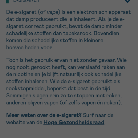
E-SIGARET
16h-18h
De e-sigaret (of
vape
) is een elektronisch apparaat
dat damp produceert die je inhaleert. Als je de e-
VOORNAAM
sigaret correct gebruikt, bevat de damp minder
Verder
schadelijke stoffen dan tabaksrook. Bovendien
komen die schadelijke stoffen in kleinere
hoeveelheden voor.
EMAIL
Toch is het gebruik ervan niet zonder gevaar. Wie
nog nooit gerookt heeft, kan verslaafd raken aan
de nicotine en je blijft natuurlijk ook schadelijke
stoffen inhaleren. Wie de e-sigaret gebruikt als
MIJN VRAAG
rookstopmiddel, beperkt dat best in de tijd.
Sommigen slagen erin zo te stoppen met roken,
anderen blijven vapen (of zelfs vapen én roken).
Meer weten over de e-sigaret?
Surf naar de
Ja, stuur mij de nieuwsbrief
website van de
Hoge Gezondheidsraad
.
Ik aanvaard de
gebruiksvoorwaarden
*VERPLICHT VELD