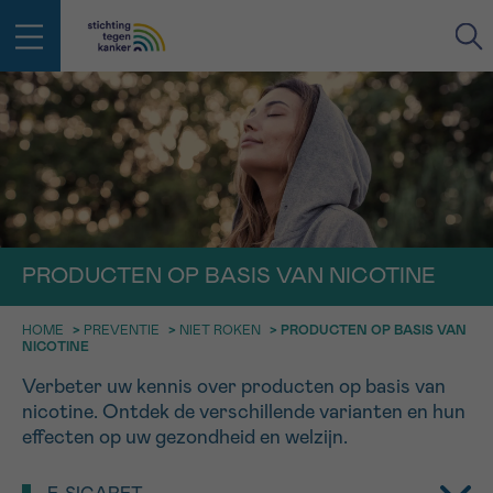
IN DE STRIJD TEGEN KANKER STA
TERUG
JE NIET ALLEEN
EMAIL
geen enkele diagnose
Professionele medewerkers beantwoorden je vragen
Contacteer ons gratis
PRODUCTEN OP BASIS VAN NICOTINE
Afspraak
Vraag
Gegevens
Bevestiging
NAAM
Bel ons op 0800 15 802
HOME
>
PREVENTIE
>
NIET ROKEN
>
PRODUCTEN OP BASIS VAN
ma-vrij 9u tot 18u
NICOTINE
KIES DE TIJDSSPANNE VAN JE AFSPRAAK
Via ons
Verbeter uw kennis over producten op basis van
9h-11h
contactformulier
VOORNAAM
nicotine. Ontdek de verschillende varianten en hun
TERUG
11h-13h
Ik wil graag opgebeld worden
effecten op uw gezondheid en welzijn.
NAAM
13h-16h
Meer weten over Kankerinfo