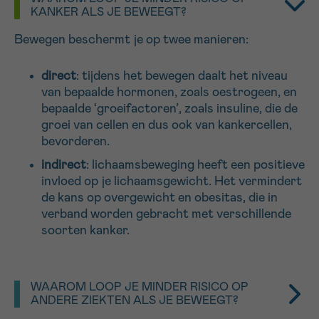
KANKER ALS JE BEWEEGT?
16h-18h
Bewegen beschermt je op twee manieren:
VOORNAAM
Verder
direct
: tijdens het bewegen daalt het niveau
van bepaalde hormonen, zoals oestrogeen, en
bepaalde ‘groeifactoren’, zoals insuline, die de
EMAIL
groei van cellen en dus ook van kankercellen,
bevorderen.
indirect
: lichaamsbeweging heeft een positieve
invloed op je lichaamsgewicht. Het vermindert
MIJN VRAAG
de kans op overgewicht en obesitas, die in
verband worden gebracht met verschillende
soorten kanker.
Ja, stuur mij de nieuwsbrief
WAAROM LOOP JE MINDER RISICO OP
Ik aanvaard de
gebruiksvoorwaarden
ANDERE ZIEKTEN ALS JE BEWEEGT?
*VERPLICHT VELD