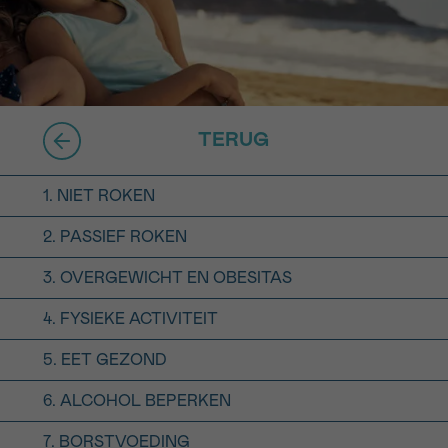
16h-18h
er
erder
er
TERUG
1. NIET ROKEN
2. PASSIEF ROKEN
turen
3. OVERGEWICHT EN OBESITAS
4. FYSIEKE ACTIVITEIT
5. EET GEZOND
6. ALCOHOL BEPERKEN
7. BORSTVOEDING