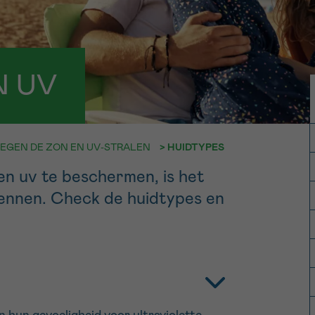
11h-13h
13h-16h
p 0800 15 802
Via ons
 tot 18u
contactformuli
V
N UV
ag opgebeld
Meer weten ov
Kankerinfo
EGEN DE ZON EN UV-STRALEN
>
HUIDTYPES
e nieuwsbrief
en uv te beschermen, is het
gebruiksvoorwaarden
S
 kennen. Check de huidtypes en