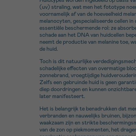
Huidtypes worden ingedeeld op basis van
(uv) straling, wat men het fototype noe
voornamelijk af van de hoeveelheid mel
melanocyten, gespecialiseerde cellen in
essentiële beschermende rol: ze absorb
schade aan het DNA van huidcellen beper
neemt de productie van melanine toe, wat
de huid.
Toch is dit natuurlijke verdedigingsme
schadelijke effecten van overmatige blo
zonnebrand, vroegtijdige huidverouderi
Zelfs een gebruinde huid is geen garanti
diep doordringen en kunnen onzichtbare
later manifesteert.
Het is belangrijk te benadrukken dat men
verbranden en nauwelijks bruinen, bijzo
waakzaam zijn en strikte beschermingsm
van de zon op piekmomenten, het dragen