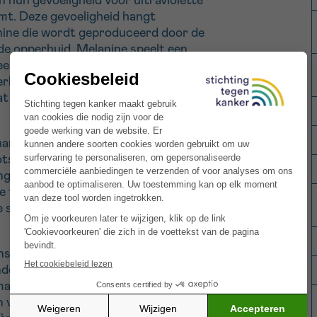
 hun gevoeligheid voor ultraviolette
mt. Deze gevoeligheid hangt
anine die wordt geproduceerd door de
 de opperhuid. Melanine speelt een
eert en verspreidt uv-stralen, waardoor
kt wordt. Bij blootstelling aan de zon
 leidt tot een geleidelijke bruining van
chanisme niet voldoende om de
otstelling te voorkomen, zoals
ng of het ontstaan van
huidkanker
.
e tegen schade, want uv-stralen blijven
 schade veroorzaken die zich pas jaren
sen met een zeer lichte huid, die snel
nder kwetsbaar zijn. Zij moeten extra
aatregelen nemen, zoals het vermijden
 van bedekkende kleding en het