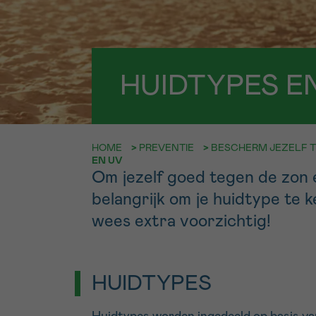
9h-11h
Bel ons o
EMAIL
ma-vrij 9u
HUIDTYPES E
Ik wil gra
MIJN VRAAG
worden
HOME
>
PREVENTIE
>
BESCHERM JEZELF T
EN UV
Ja, stuur mij d
Om jezelf goed tegen de zon 
Ik aanvaard de
belangrijk om je huidtype te
*VERPLICHT VELD
wees extra voorzichtig!
HUIDTYPES