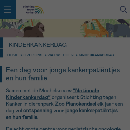
IN DE STRIJD TEGEN KANKER STA
KINDERKANKERDAG
TERUG
JE NIET ALLEEN
EMAIL
HOME
>
OVER ONS
>
WAT WE DOEN
>
KINDERKANKERDAG
geen enkele diagnose
Professionele medewerkers beantwoorden je vragen
Een dag voor jonge kankerpatiëntjes
Contacteer ons gratis
Afspraak
Vraag
Gegevens
Bevestiging
en hun familie
NAAM
Bel ons op 0800 15 802
ma-vrij 9u tot 18u
Samen met de Mechelse
vzw
“Nationale
KIES DE TIJDSSPANNE VAN JE AFSPRAAK
Kinderkankerdag”
organiseert Stichting tegen
Via ons
9h-11h
Kanker in dierenpark
Zoo Planckendael
elk jaar een
contactformulier
VOORNAAM
TERUG
dag vol
ontspanning
voor
jonge kankerpatiëntjes
11h-13h
Ik wil graag opgebeld worden
en hun familie
.
NAAM
13h-16h
Meer weten over Kankerinfo
De acht grote centra voor pediatrische oncologie