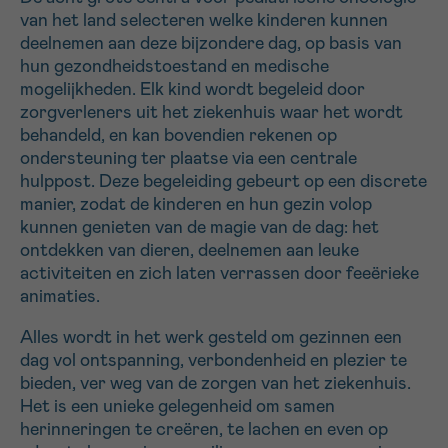
van het land selecteren welke kinderen kunnen
16h-18h
deelnemen aan deze bijzondere dag, op basis van
hun gezondheidstoestand en medische
VOORNAAM
mogelijkheden. Elk kind wordt begeleid door
Verder
zorgverleners uit het ziekenhuis waar het wordt
behandeld, en kan bovendien rekenen op
ondersteuning ter plaatse via een centrale
EMAIL
hulppost. Deze begeleiding gebeurt op een discrete
manier, zodat de kinderen en hun gezin volop
kunnen genieten van de magie van de dag: het
ontdekken van dieren, deelnemen aan leuke
MIJN VRAAG
activiteiten en zich laten verrassen door feeërieke
animaties.
Alles wordt in het werk gesteld om gezinnen een
dag vol ontspanning, verbondenheid en plezier te
bieden, ver weg van de zorgen van het ziekenhuis.
Ja, stuur mij de nieuwsbrief
Het is een unieke gelegenheid om samen
Ik aanvaard de
gebruiksvoorwaarden
herinneringen te creëren, te lachen en even op
*VERPLICHT VELD