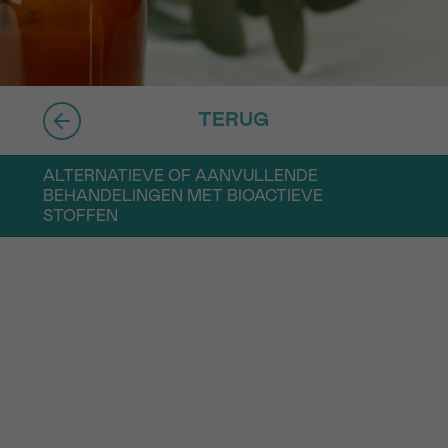
16h-18h
er
erder
TERUG
er
ALTERNATIEVE OF AANVULLENDE
BEHANDELINGEN MET BIOACTIEVE
STOFFEN
turen