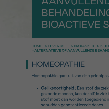
AANVULLEN
9h-11h
BEHANDELIN
Bel ons o
EMAIL
ma-vrij 9u
BIOACTIEVE 
Ik wil gra
MIJN VRAAG
worden
HOME
>
LEVEN MET EN NA KANKER
>
IK H
>
ALTERNATIEVE OF AANVULLENDE BEHAND
Ja, stuur mij d
HOMEOPATHIE
Ik aanvaard de
*VERPLICHT VELD
Homeopathie gaat uit van drie principes
Gelijksoortigheid
: Een stof die zie
gezonde mensen, kan dezelfde ziekt
stof moet dan worden toegediend i
schudden gepotentieerde doses.