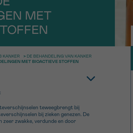
DE
11h-13h
13h-16h
GEN MET
p 0800 15 802
Via ons
 tot 18u
contactformuli
V
STOFFEN
ag opgebeld
Meer weten ov
Kankerinfo
EB KANKER
>
DE BEHANDELING VAN KANKER
ELINGEN MET BIOACTIEVE STOFFEN
e nieuwsbrief
gebruiksvoorwaarden
S
:
kteverschijnselen teweegbrengt bij
everschijnselen bij zieken genezen. De
n zeer zwakke, verdunde en door