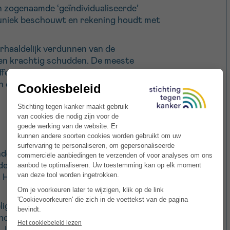
 zogenaamde ‘geïndividualiseerde’
s uniek beschouwt en rekening houdt met
rhaaldelijk verdunnen van de
 en krachtig schudden. De meeste
effectief beschouwen worden zo sterk
n enkele molecule meer bevat van de
dere ziektes genezen. Voor de
e, ‘gepotentieerde’ oplossing bestaat
. Homeopathie kan dus nooit een
lige wisselwerking hebben met je
homeopaat en je behandelend arts