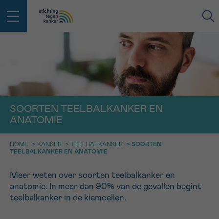
IN DE STRIJD TEGEN KANKER STA
TERUG
JE NIET ALLEEN
EMAIL
geen enkele diagnose
Professionele medewerkers beantwoorden je vragen
SOORTEN TEELBALKANKER EN
Contacteer ons gratis
ANATOMIE
Afspraak
Vraag
Gegevens
Bevestiging
NAAM
Bel ons op 0800 15 802
HOME
>
KANKER
>
TEELBALKANKER
>
SOORTEN
ma-vrij 9u tot 18u
TEELBALKANKER EN ANATOMIE
KIES DE TIJDSSPANNE VAN JE AFSPRAAK
Via ons
9h-11h
contactformulier
Meer weten over soorten teelbalkanker en
VOORNAAM
TERUG
anatomie. In meer dan 90% van de gevallen begint
11h-13h
Ik wil graag opgebeld worden
teelbalkanker in de kiemcellen.
NAAM
13h-16h
Meer weten over Kankerinfo