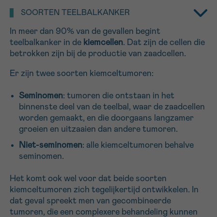
SOORTEN TEELBALKANKER
16h-18h
In meer dan 90% van de gevallen begint
VOORNAAM
teelbalkanker in de
kiemcellen
. Dat zijn de cellen die
Verder
betrokken zijn bij de productie van zaadcellen.
Er zijn twee soorten kiemceltumoren:
EMAIL
Seminomen
: tumoren die ontstaan in het
binnenste deel van de teelbal, waar de zaadcellen
worden gemaakt, en die doorgaans langzamer
groeien en uitzaaien dan andere tumoren.
MIJN VRAAG
Niet-seminomen
: alle kiemceltumoren behalve
seminomen.
Het komt ook wel voor dat beide soorten
Ja, stuur mij de nieuwsbrief
kiemceltumoren zich tegelijkertijd ontwikkelen. In
Ik aanvaard de
gebruiksvoorwaarden
dat geval spreekt men van gecombineerde
*VERPLICHT VELD
tumoren, die een complexere behandeling kunnen