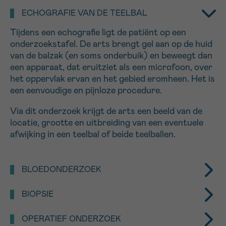
ECHOGRAFIE VAN DE TEELBAL
16h-18h
Tijdens een echografie ligt de patiënt op een
VOORNAAM
onderzoekstafel. De arts brengt gel aan op de huid
Verder
van de balzak (en soms onderbuik) en beweegt dan
een apparaat, dat eruitziet als een microfoon, over
het oppervlak ervan en het gebied eromheen. Het is
EMAIL
een eenvoudige en pijnloze procedure.
Via dit onderzoek krijgt de arts een beeld van de
locatie, grootte en uitbreiding van een eventuele
afwijking in een teelbal of beide teelballen.
MIJN VRAAG
BLOEDONDERZOEK
Een bloedtest meet de aanwezigheid van
BIOPSIE
Ja, stuur mij de nieuwsbrief
tumormarkers die, in abnormale hoeveelheden,
Ik aanvaard de
gebruiksvoorwaarden
kunnen wijzen op teelbalkanker en/of uitzaaiingen.
Om teelbalkanker met zekerheid te kunnen
OPERATIEF ONDERZOEK
*VERPLICHT VELD
Bij een regulier bloedonderzoek zoekt de arts niet
vaststellen is er een microscopisch onderzoek van