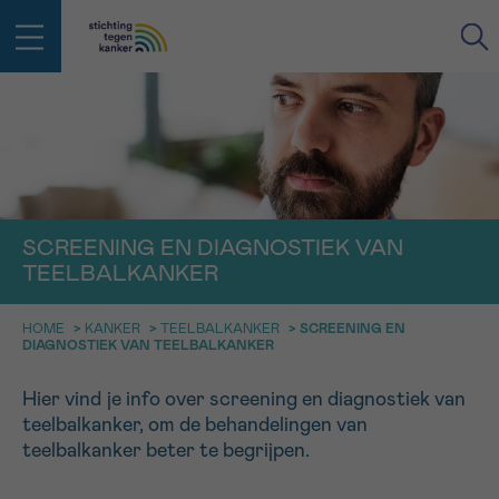
IN DE STRIJD TEGEN KANKER STA
TERUG
JE NIET ALLEEN
EMAIL
geen enkele diagnose
Professionele medewerkers beantwoorden je vragen
SCREENING EN DIAGNOSTIEK VAN
Contacteer ons gratis
TEELBALKANKER
Afspraak
Vraag
Gegevens
Bevestiging
NAAM
Bel ons op 0800 15 802
HOME
>
KANKER
>
TEELBALKANKER
>
SCREENING EN
ma-vrij 9u tot 18u
DIAGNOSTIEK VAN TEELBALKANKER
KIES DE TIJDSSPANNE VAN JE AFSPRAAK
Via ons
9h-11h
contactformulier
Hier vind je info over screening en diagnostiek van
VOORNAAM
TERUG
teelbalkanker, om de behandelingen van
11h-13h
Ik wil graag opgebeld worden
teelbalkanker beter te begrijpen.
NAAM
13h-16h
Meer weten over Kankerinfo