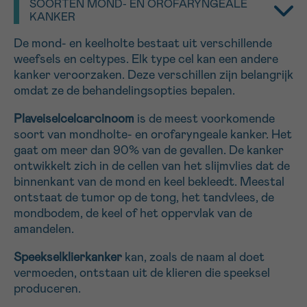
SOORTEN MOND- EN OROFARYNGEALE
KANKER
16h-18h
De mond- en keelholte bestaat uit verschillende
VOORNAAM
weefsels en celtypes. Elk type cel kan een andere
Verder
kanker veroorzaken. Deze verschillen zijn belangrijk
omdat ze de behandelingsopties bepalen.
EMAIL
Plaveiselcelcarcinoom
is de meest voorkomende
soort van mondholte- en orofaryngeale kanker. Het
gaat om meer dan 90% van de gevallen. De kanker
ontwikkelt zich in de cellen van het slijmvlies dat de
binnenkant van de mond en keel bekleedt. Meestal
MIJN VRAAG
ontstaat de tumor op de tong, het tandvlees, de
mondbodem, de keel of het oppervlak van de
amandelen.
Speekselklierkanker
kan, zoals de naam al doet
Ja, stuur mij de nieuwsbrief
vermoeden, ontstaan uit de klieren die speeksel
Ik aanvaard de
gebruiksvoorwaarden
produceren.
*VERPLICHT VELD