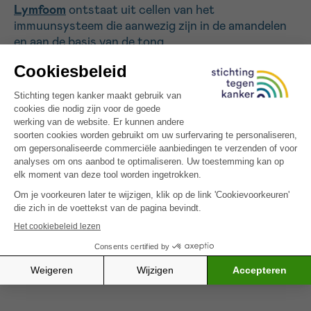
Lymfoom
ontstaat uit cellen van het
immuunsysteem die aanwezig zijn in de amandelen
Sturen
en aan de basis van de tong.
Nu wwet jij meer over de verschillende soorten
mondkanker.
ANATOMIE VAN DE MOND- EN KEELHOLTE
De mond- en keelholte zijn complexe holtes met een
groot aantal anatomische structuren, waar zich
kanker kan manifesteren.